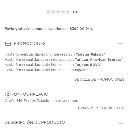
(0)
Sin
puntuación.
Enlace
en
Envío gratis en compras superiores a $399.00 M.N.
la
misma
página.
PROMOCIONES
Tarjetas Palacio
Hasta
15 mensualidades
sin intereses con
*
Tarjetas American Express
Hasta
6 mensualidades
sin intereses con
*
Tarjetas BBVA
Hasta
6 mensualidades
sin intereses con
*
PayPal
Hasta
9 mensualidades
sin intereses con
*
DETALLE DE PROMOCIONES
PUNTOS PALACIO
Obtén
610
Puntos Palacio con esta compra.
TÉRMINOS Y CONDICIONES
DESCRIPCIÓN DE PRODUCTO