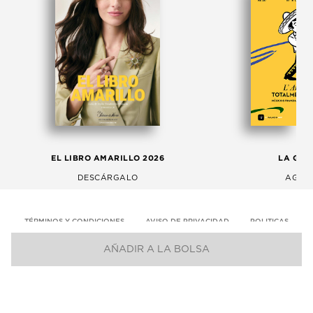
EL LIBRO AMARILLO 2026
LA GAC
DESCÁRGALO
AGOS
TÉRMINOS Y CONDICIONES
AVISO DE PRIVACIDAD
POLITICAS
AÑADIR A LA BOLSA