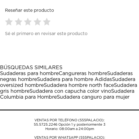
Reseñar este producto
Seleccionar
Seleccionar
Seleccionar
Seleccionar
Seleccionar
Sé el primero en revisar este producto
para
para
para
para
para
calificar
calificar
calificar
calificar
calificar
el
el
el
el
el
artículo
artículo
artículo
artículo
artículo
con
con
con
con
con
1
2
3
4
5
BÚSQUEDAS SIMILARES
estrella
estrellas.
estrellas.
estrellas.
estrellas.
Sudaderas para hombre
Cangureras hombre
Sudaderas
Esta
Esta
Esta
Esta
Esta
negras hombre
Sudadera para hombre Adidas
Sudadera
acción
acción
acción
acción
acción
oversized hombre
Sudadera hombre north face
Sudadera
abrirá
abrirá
abrirá
abrirá
abrirá
gris hombre
Sudadera con capucha color vino
Sudadera
el
el
el
el
el
Columbia para Hombre
Sudadera canguro para mujer
formulario
formulario
formulario
formulario
formulario
de
de
de
de
de
envío.
envío.
envío.
envío.
envío.
VENTAS POR TELÉFONO (555PALACIO):
55.5725.2246
Opción 1 y posteriormente 3
Horario: 08:00am a 24:00pm
VENTAS POR WHATSAPP (555PALACIO):