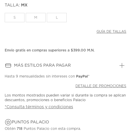
puntuación.
TALLA:
MX
Enlace
en
la
S
M
L
misma
página.
GUÍA DE TALLAS
Envío gratis en compras superiores a $399.00 M.N.
MÁS ESTILOS PARA PAGAR
PayPal
Hasta
9 mensualidades
sin intereses con
*
DETALLE DE PROMOCIONES
Los montos mostrados pueden variar si durante la compra se aplican
descuentos, promociones o beneficios Palacio
*Consulta términos y condiciones
PUNTOS PALACIO
Obtén
718
Puntos Palacio con esta compra.