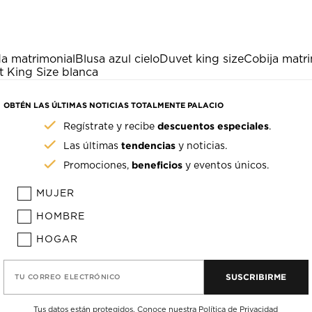
a matrimonial
Blusa azul cielo
Duvet king size
Cobija matri
 King Size blanca
OBTÉN LAS ÚLTIMAS NOTICIAS TOTALMENTE PALACIO
descuentos especiales
Regístrate y recibe
.
tendencias
Las últimas
y noticias.
beneficios
Promociones,
y eventos únicos.
MUJER
HOMBRE
HOGAR
SUSCRIBIRME
TU CORREO ELECTRÓNICO
Tus datos están protegidos. Conoce nuestra
Política de Privacidad