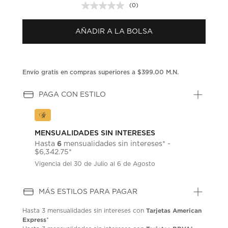
(0)
Sin
puntuación.
Enlace
AÑADIR A LA BOLSA
en
la
misma
página.
Envío gratis en compras superiores a $399.00 M.N.
PAGA CON ESTILO
MENSUALIDADES SIN INTERESES
6
Hasta
mensualidades sin intereses* -
$6,342.75*
Vigencia del 30 de Julio al 6 de Agosto
MÁS ESTILOS PARA PAGAR
Tarjetas American
Hasta
3 mensualidades
sin intereses con
Express
*