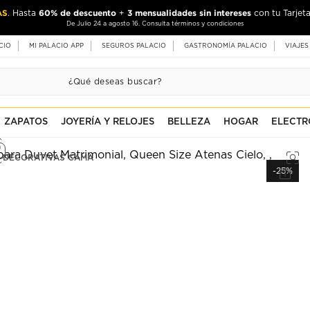
AS
60% de descuento
3 mensualidades sin intereses
. Hasta
+
con tu Tarjeta
De Julio 24 a agosto 16. Consulta términos y condiciones
CIO
MI PALACIO APP
SEGUROS PALACIO
GASTRONOMÍA PALACIO
VIAJES
ZAPATOS
JOYERÍA Y RELOJES
BELLEZA
HOGAR
ELECTR
 DECORATIVAS CAMA
-25%