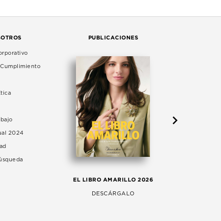
SOTROS
PUBLICACIONES
rporativo
e Cumplimiento
tica
abajo
ual 2024
dad
Búsqueda
LA 
EL LIBRO AMARILLO 2026
AG
DESCÁRGALO