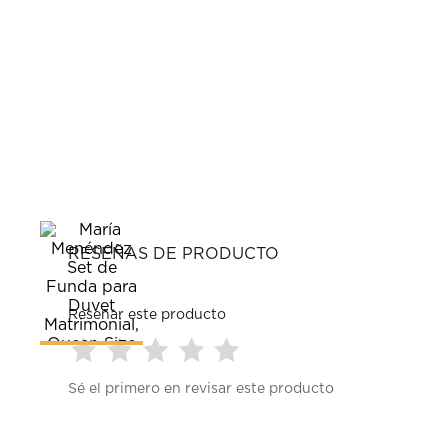
RESEÑAS DE PRODUCTO
Reseñar este producto
Seleccionar
Seleccionar
Seleccionar
Seleccionar
Seleccionar
Sé el primero en revisar este producto
para
para
para
para
para
calificar
calificar
calificar
calificar
calificar
el
el
el
el
el