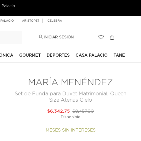
 Palacio
 PALACIO
ARISTOPET
CELEBRA
INICIAR SESIÓN
ÓNICA
GOURMET
DEPORTES
CASA PALACIO
TANE
MARÍA MENÉNDEZ
Set de Funda para Duvet Matrimonial, Queen
Size Atenas Cielo
$6,342.75
$8,457.00
Disponible
MESES SIN INTERESES