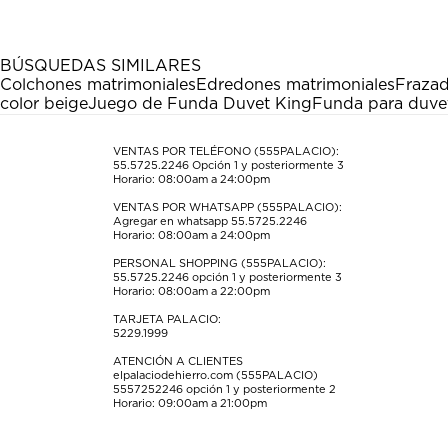
artículo
artículo
artículo
artículo
artículo
con
con
con
con
con
1
2
3
4
5
estrella
estrellas.
estrellas.
estrellas.
estrellas.
BÚSQUEDAS SIMILARES
Esta
Esta
Esta
Esta
Esta
Colchones matrimoniales
Edredones matrimoniales
Frazad
acción
acción
acción
acción
acción
color beige
Juego de Funda Duvet King
Funda para duvet
abrirá
abrirá
abrirá
abrirá
abrirá
el
el
el
el
el
formulario
formulario
formulario
formulario
formulario
VENTAS POR TELÉFONO (555PALACIO):
55.5725.2246
Opción 1 y posteriormente 3
de
de
de
de
de
Horario: 08:00am a 24:00pm
envío.
envío.
envío.
envío.
envío.
VENTAS POR WHATSAPP (555PALACIO):
Agregar en whatsapp 55.5725.2246
Horario: 08:00am a 24:00pm
PERSONAL SHOPPING (555PALACIO):
55.5725.2246
opción 1 y posteriormente 3
Horario: 08:00am a 22:00pm
TARJETA PALACIO:
5229.1999
ATENCIÓN A CLIENTES
elpalaciodehierro.com (555PALACIO)
5557252246
opción 1 y posteriormente 2
Horario: 09:00am a 21:00pm