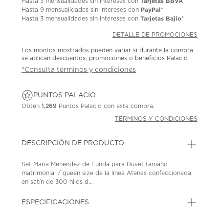
Tarjetas BBVA
Hasta
3 mensualidades
sin intereses con
*
PayPal
Hasta
9 mensualidades
sin intereses con
*
Tarjetas Bajio
Hasta
3 mensualidades
sin intereses con
*
DETALLE DE PROMOCIONES
Los montos mostrados pueden variar si durante la compra
se aplican descuentos, promociones o beneficios Palacio
*Consulta términos y condiciones
PUNTOS PALACIO
Obtén
1,269
Puntos Palacio con esta compra.
TÉRMINOS Y CONDICIONES
DESCRIPCIÓN DE PRODUCTO
Set María Menéndez de Funda para Duvet tamaño
matrimonial / queen size de la línea Atenas confeccionada
en satín de 300 hilos d...
ESPECIFICACIONES