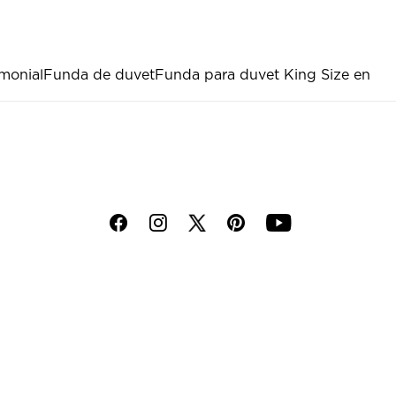
monial
Funda de duvet
Funda para duvet King Size en
f
i
p
y