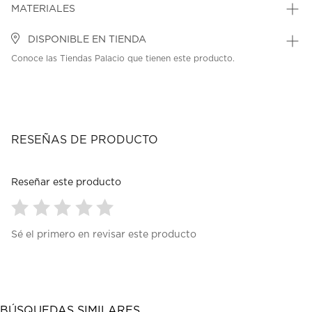
MATERIALES
DISPONIBLE EN TIENDA
Conoce las Tiendas Palacio que tienen este producto.
RESEÑAS DE PRODUCTO
Reseñar este producto
Seleccionar
Seleccionar
Seleccionar
Seleccionar
Seleccionar
Sé el primero en revisar este producto
para
para
para
para
para
calificar
calificar
calificar
calificar
calificar
el
el
el
el
el
artículo
artículo
artículo
artículo
artículo
con
con
con
con
con
1
2
3
4
5
BÚSQUEDAS SIMILARES