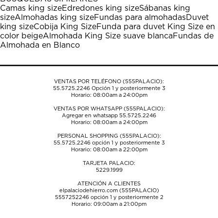
estrella
estrellas.
estrellas.
estrellas.
estrellas.
Camas king size
Edredones king size
Sábanas king
Esta
Esta
Esta
Esta
Esta
size
Almohadas king size
Fundas para almohadas
Duvet
acción
acción
acción
acción
acción
king size
Cobija King Size
Funda para duvet King Size en
abrirá
abrirá
abrirá
abrirá
abrirá
color beige
Almohada King Size suave blanca
Fundas de
el
el
el
el
el
Almohada en Blanco
formulario
formulario
formulario
formulario
formulario
de
de
de
de
de
envío.
envío.
envío.
envío.
envío.
VENTAS POR TELÉFONO (555PALACIO):
55.5725.2246
Opción 1 y posteriormente 3
Horario: 08:00am a 24:00pm
VENTAS POR WHATSAPP (555PALACIO):
Agregar en whatsapp 55.5725.2246
Horario: 08:00am a 24:00pm
PERSONAL SHOPPING (555PALACIO):
55.5725.2246
opción 1 y posteriormente 3
Horario: 08:00am a 22:00pm
TARJETA PALACIO:
5229.1999
ATENCIÓN A CLIENTES
elpalaciodehierro.com (555PALACIO)
5557252246
opción 1 y posteriormente 2
Horario: 09:00am a 21:00pm