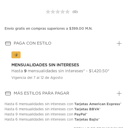
(0)
Sin
puntuación.
Enlace
en
Envío gratis en compras superiores a $399.00 M.N.
la
misma
página.
PAGA CON ESTILO
MENSUALIDADES SIN INTERESES
9
Hasta
mensualidades sin intereses* - $1,420.50*
Vigencia del 7 al 12 de Agosto
MÁS ESTILOS PARA PAGAR
Tarjetas American Express
Hasta
6 mensualidades
sin intereses con
*
Tarjetas BBVA
Hasta
6 mensualidades
sin intereses con
*
PayPal
Hasta
9 mensualidades
sin intereses con
*
Tarjetas Bajio
Hasta
6 mensualidades
sin intereses con
*