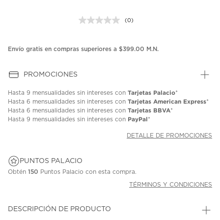
(0)
Sin
puntuación.
Enlace
en
Envío gratis en compras superiores a $399.00 M.N.
la
misma
página.
PROMOCIONES
Tarjetas Palacio
Hasta
9 mensualidades
sin intereses con
*
Tarjetas American Express
Hasta
6 mensualidades
sin intereses con
*
Tarjetas BBVA
Hasta
6 mensualidades
sin intereses con
*
PayPal
Hasta
9 mensualidades
sin intereses con
*
DETALLE DE PROMOCIONES
PUNTOS PALACIO
Obtén
150
Puntos Palacio con esta compra.
TÉRMINOS Y CONDICIONES
DESCRIPCIÓN DE PRODUCTO