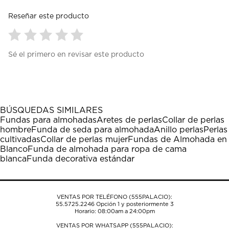
Reseñar este producto
Seleccionar
Seleccionar
Seleccionar
Seleccionar
Seleccionar
Sé el primero en revisar este producto
para
para
para
para
para
calificar
calificar
calificar
calificar
calificar
el
el
el
el
el
artículo
artículo
artículo
artículo
artículo
con
con
con
con
con
1
2
3
4
5
BÚSQUEDAS SIMILARES
estrella
estrellas.
estrellas.
estrellas.
estrellas.
Fundas para almohadas
Aretes de perlas
Collar de perlas
Esta
Esta
Esta
Esta
Esta
hombre
Funda de seda para almohada
Anillo perlas
Perlas
acción
acción
acción
acción
acción
cultivadas
Collar de perlas mujer
Fundas de Almohada en
abrirá
abrirá
abrirá
abrirá
abrirá
Blanco
Funda de almohada para ropa de cama
el
el
el
el
el
blanca
Funda decorativa estándar
formulario
formulario
formulario
formulario
formulario
de
de
de
de
de
envío.
envío.
envío.
envío.
envío.
VENTAS POR TELÉFONO (555PALACIO):
55.5725.2246
Opción 1 y posteriormente 3
Horario: 08:00am a 24:00pm
VENTAS POR WHATSAPP (555PALACIO):