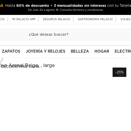
AS
60% de descuento
3 mensualidades sin intereses
. Hasta
+
con tu Tarjeta
De Julio 24 a agosto 16. Consulta términos y condiciones
CIO
MI PALACIO APP
SEGUROS PALACIO
GASTRONOMÍA PALACIO
VIAJES
ZAPATOS
JOYERÍA Y RELOJES
BELLEZA
HOGAR
ELECTR
 DECORATIVAS CAMA
-25%