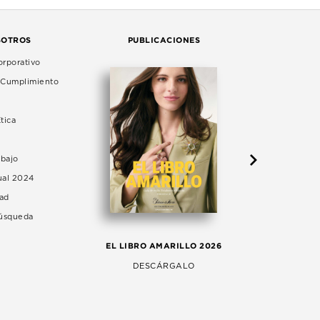
SOTROS
PUBLICACIONES
rporativo
e Cumplimiento
tica
abajo
ual 2024
dad
Búsqueda
LA 
EL LIBRO AMARILLO 2026
AG
DESCÁRGALO