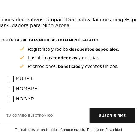
ojines decorativos
Lámpara Decorativa
Tacones beige
Espe
gar
Sudadera para Niño Arena
OBTÉN LAS ÚLTIMAS NOTICIAS TOTALMENTE PALACIO
descuentos especiales
Regístrate y recibe
.
tendencias
Las últimas
y noticias.
beneficios
Promociones,
y eventos únicos.
MUJER
HOMBRE
HOGAR
SUSCRIBIRME
TU CORREO ELECTRÓNICO
Tus datos están protegidos. Conoce nuestra
Política de Privacidad