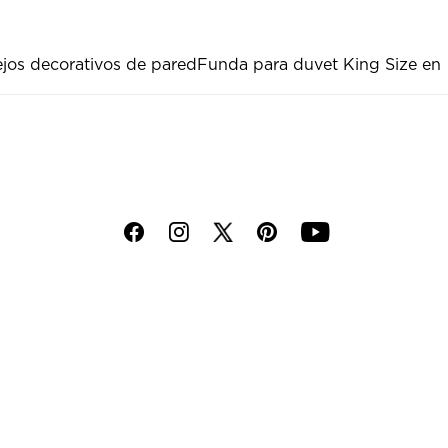
jos decorativos de pared
Funda para duvet King Size en
f
i
p
y