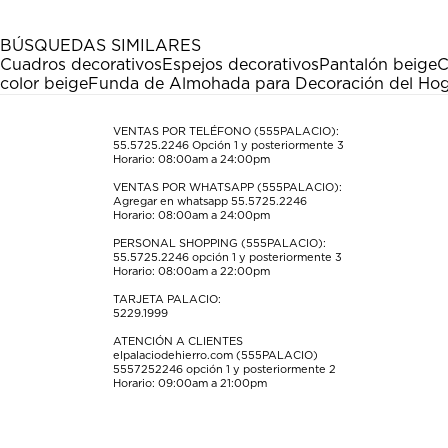
1
2
3
4
5
estrella
estrellas.
estrellas.
estrellas.
estrellas.
BÚSQUEDAS SIMILARES
Esta
Esta
Esta
Esta
Esta
Cuadros decorativos
Espejos decorativos
Pantalón beige
C
acción
acción
acción
acción
acción
color beige
Funda de Almohada para Decoración del Ho
abrirá
abrirá
abrirá
abrirá
abrirá
el
el
el
el
el
formulario
formulario
formulario
formulario
formulario
VENTAS POR TELÉFONO (555PALACIO):
55.5725.2246
Opción 1 y posteriormente 3
de
de
de
de
de
Horario: 08:00am a 24:00pm
envío.
envío.
envío.
envío.
envío.
VENTAS POR WHATSAPP (555PALACIO):
Agregar en whatsapp 55.5725.2246
Horario: 08:00am a 24:00pm
PERSONAL SHOPPING (555PALACIO):
55.5725.2246
opción 1 y posteriormente 3
Horario: 08:00am a 22:00pm
TARJETA PALACIO:
5229.1999
ATENCIÓN A CLIENTES
elpalaciodehierro.com (555PALACIO)
5557252246
opción 1 y posteriormente 2
Horario: 09:00am a 21:00pm