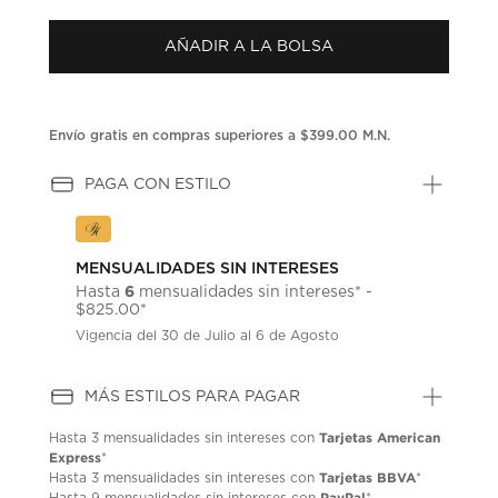
puntuación.
Enlace
AÑADIR A LA BOLSA
en
la
misma
página.
Envío gratis en compras superiores a $399.00 M.N.
PAGA CON ESTILO
MENSUALIDADES SIN INTERESES
6
Hasta
mensualidades sin intereses* -
$825.00*
Vigencia del 30 de Julio al 6 de Agosto
MÁS ESTILOS PARA PAGAR
Tarjetas American
Hasta
3 mensualidades
sin intereses con
Express
*
Tarjetas BBVA
Hasta
3 mensualidades
sin intereses con
*
PayPal
Hasta
9 mensualidades
sin intereses con
*