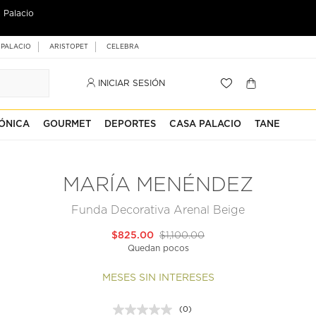
 Palacio
 PALACIO
ARISTOPET
CELEBRA
INICIAR SESIÓN
ÓNICA
GOURMET
DEPORTES
CASA PALACIO
TANE
MARÍA MENÉNDEZ
Funda Decorativa Arenal Beige
$825.00
$1,100.00
Quedan pocos
MESES SIN INTERESES
(0)
Sin