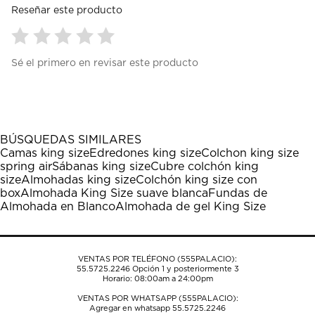
Reseñar este producto
Seleccionar
Seleccionar
Seleccionar
Seleccionar
Seleccionar
Sé el primero en revisar este producto
para
para
para
para
para
calificar
calificar
calificar
calificar
calificar
el
el
el
el
el
artículo
artículo
artículo
artículo
artículo
con
con
con
con
con
1
2
3
4
5
BÚSQUEDAS SIMILARES
estrella
estrellas.
estrellas.
estrellas.
estrellas.
Camas king size
Edredones king size
Colchon king size
Esta
Esta
Esta
Esta
Esta
spring air
Sábanas king size
Cubre colchón king
acción
acción
acción
acción
acción
size
Almohadas king size
Colchón king size con
abrirá
abrirá
abrirá
abrirá
abrirá
box
Almohada King Size suave blanca
Fundas de
el
el
el
el
el
Almohada en Blanco
Almohada de gel King Size
formulario
formulario
formulario
formulario
formulario
de
de
de
de
de
envío.
envío.
envío.
envío.
envío.
VENTAS POR TELÉFONO (555PALACIO):
55.5725.2246
Opción 1 y posteriormente 3
Horario: 08:00am a 24:00pm
VENTAS POR WHATSAPP (555PALACIO):
Agregar en whatsapp 55.5725.2246