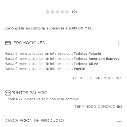
(0)
Sin
puntuación.
Enlace
en
Envío gratis en compras superiores a $399.00 M.N.
la
misma
página.
PROMOCIONES
Tarjetas Palacio
Hasta
9 mensualidades
sin intereses con
*
Tarjetas American Express
Hasta
6 mensualidades
sin intereses con
*
Tarjetas BBVA
Hasta
6 mensualidades
sin intereses con
*
PayPal
Hasta
9 mensualidades
sin intereses con
*
DETALLE DE PROMOCIONES
PUNTOS PALACIO
Obtén
827
Puntos Palacio con esta compra.
TÉRMINOS Y CONDICIONES
DESCRIPCIÓN DE PRODUCTO