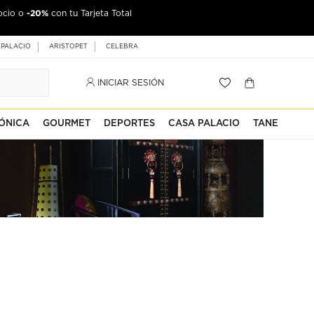
-20%
ocio o
con tu Tarjeta Total
 PALACIO
ARISTOPET
CELEBRA
INICIAR SESIÓN
ÓNICA
GOURMET
DEPORTES
CASA PALACIO
TANE