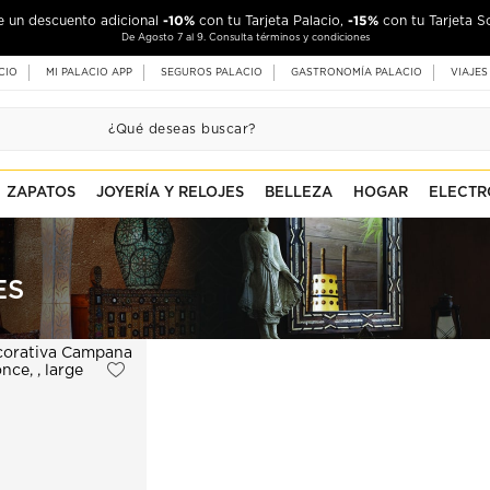
-10%
-15%
de un descuento adicional
con tu Tarjeta Palacio,
con tu Tarjeta S
De Agosto 7 al 9. Consulta términos y condiciones
CIO
MI PALACIO APP
SEGUROS PALACIO
GASTRONOMÍA PALACIO
VIAJES
ZAPATOS
JOYERÍA Y RELOJES
BELLEZA
HOGAR
ELECTR
ES