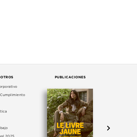
SOTROS
PUBLICACIONES
rporativo
e Cumplimiento
tica
abajo
ual 2025