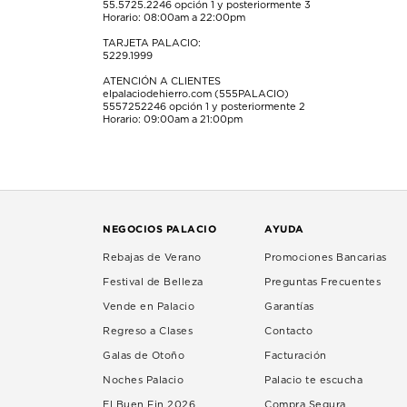
55.5725.2246
opción 1 y posteriormente 3
Horario: 08:00am a 22:00pm
TARJETA PALACIO:
5229.1999
ATENCIÓN A CLIENTES
elpalaciodehierro.com (555PALACIO)
5557252246
opción 1 y posteriormente 2
Horario: 09:00am a 21:00pm
NEGOCIOS PALACIO
AYUDA
Rebajas de Verano
Promociones Bancarias
Festival de Belleza
Preguntas Frecuentes
Vende en Palacio
Garantías
Regreso a Clases
Contacto
Galas de Otoño
Facturación
Noches Palacio
Palacio te escucha
El Buen Fin 2026
Compra Segura