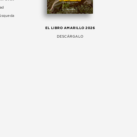
dad
Búsqueda
LA 
EL LIBRO AMARILLO 2026
AG
DESCÁRGALO