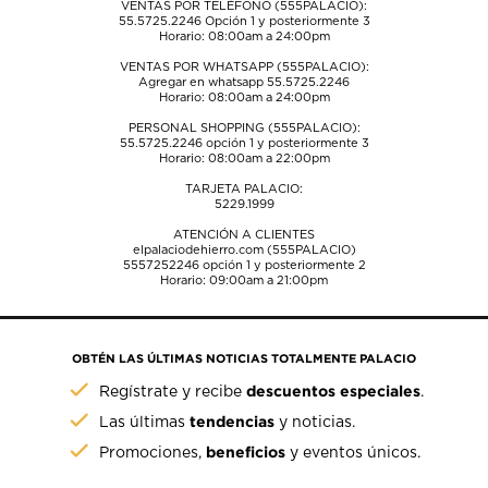
VENTAS POR TELÉFONO (555PALACIO):
55.5725.2246
Opción 1 y posteriormente 3
Horario: 08:00am a 24:00pm
VENTAS POR WHATSAPP (555PALACIO):
Agregar en whatsapp 55.5725.2246
Horario: 08:00am a 24:00pm
PERSONAL SHOPPING (555PALACIO):
55.5725.2246
opción 1 y posteriormente 3
Horario: 08:00am a 22:00pm
TARJETA PALACIO:
5229.1999
ATENCIÓN A CLIENTES
elpalaciodehierro.com (555PALACIO)
5557252246
opción 1 y posteriormente 2
Horario: 09:00am a 21:00pm
OBTÉN LAS ÚLTIMAS NOTICIAS TOTALMENTE PALACIO
descuentos especiales
Regístrate y recibe
.
tendencias
Las últimas
y noticias.
beneficios
Promociones,
y eventos únicos.