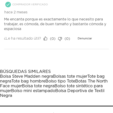
COMPRADOR VERIFICADO
hace 2 meses
Me encanta porque es exactamente lo que necesito para
trabajar, es cómoda, de buen tamaño y bastante cómoda y
espaciosa
¿Le ha resultado útil?
(
0
)
(
0
)
Denunciar
BÚSQUEDAS SIMILARES
Bolsa Steve Madden negra
Bolsas tote mujer
Tote bag
negra
Tote bag hombre
Bolso tipo Tote
Botas The North
Face mujer
Bolsa tote negra
Bolso tote sintético para
mujer
Bolso mini estampado
Bolsa Deportiva de Textil
Negra