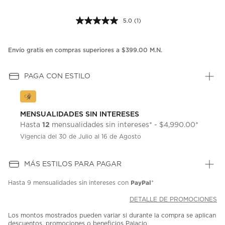
5.0
(1)
Lea
1
reseña.
Enlace
Envío gratis en compras superiores a $399.00 M.N.
en
la
misma
PAGA CON ESTILO
página.
MENSUALIDADES SIN INTERESES
12
Hasta
mensualidades sin intereses* - $4,990.00*
Vigencia del 30 de Julio al 16 de Agosto
MÁS ESTILOS PARA PAGAR
PayPal
Hasta
9 mensualidades
sin intereses con
*
DETALLE DE PROMOCIONES
Los montos mostrados pueden variar si durante la compra se aplican
descuentos, promociones o beneficios Palacio