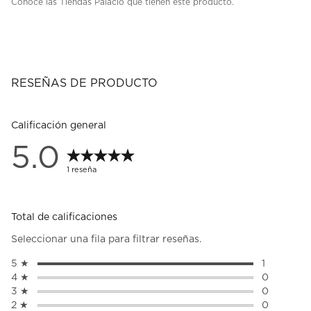
Conoce las Tiendas Palacio que tienen este producto.
RESEÑAS DE PRODUCTO
Calificación general
5.0
1 reseña
Total de calificaciones
Seleccionar una fila para filtrar reseñas.
5 ★
estrellas
1
1 reseña c
4 ★
estrellas
0
0 reseñas 
3 ★
estrellas
0
0 reseñas 
2 ★
estrellas
0