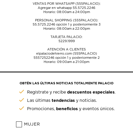
VENTAS POR WHATSAPP (555PALACIO):
Agregar en whatsapp 55.5725.2246
Horario: 08:00am a 24:00pm
PERSONAL SHOPPING (555PALACIO):
55.5725.2246
opción 1 y posteriormente 3
Horario: 08:00am a 22:00pm
TARJETA PALACIO:
5229.1999
ATENCIÓN A CLIENTES
elpalaciodehierro.com (555PALACIO)
5557252246
opción 1 y posteriormente 2
Horario: 09:00am a 21:00pm
OBTÉN LAS ÚLTIMAS NOTICIAS TOTALMENTE PALACIO
descuentos especiales
Regístrate y recibe
.
tendencias
Las últimas
y noticias.
beneficios
Promociones,
y eventos únicos.
MUJER