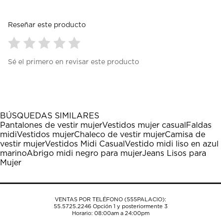
Reseñar este producto
Seleccionar
Seleccionar
Seleccionar
Seleccionar
Seleccionar
Sé el primero en revisar este producto
para
para
para
para
para
calificar
calificar
calificar
calificar
calificar
el
el
el
el
el
artículo
artículo
artículo
artículo
artículo
con
con
con
con
con
1
2
3
4
5
BÚSQUEDAS SIMILARES
estrella
estrellas.
estrellas.
estrellas.
estrellas.
Pantalones de vestir mujer
Vestidos mujer casual
Faldas
Esta
Esta
Esta
Esta
Esta
midi
Vestidos mujer
Chaleco de vestir mujer
Camisa de
acción
acción
acción
acción
acción
vestir mujer
Vestidos Midi Casual
Vestido midi liso en azul
abrirá
abrirá
abrirá
abrirá
abrirá
marino
Abrigo midi negro para mujer
Jeans Lisos para
el
el
el
el
el
Mujer
formulario
formulario
formulario
formulario
formulario
de
de
de
de
de
envío.
envío.
envío.
envío.
envío.
VENTAS POR TELÉFONO (555PALACIO):
55.5725.2246
Opción 1 y posteriormente 3
Horario: 08:00am a 24:00pm