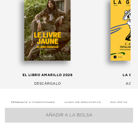
EL LIBRO AMARILLO 2026
LA GAC
DESCÁRGALO
AGOS
TÉRMINOS Y CONDICIONES
AVISO DE PRIVACIDAD
POLITICAS
AÑADIR A LA BOLSA