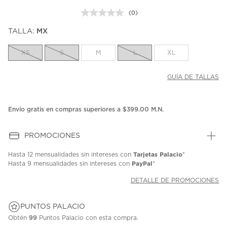
(0)
Sin
puntuación.
TALLA:
MX
Enlace
en
la
XS
S
M
L
XL
misma
página.
GUÍA DE TALLAS
Envío gratis en compras superiores a $399.00 M.N.
PROMOCIONES
Tarjetas Palacio
Hasta
12 mensualidades
sin intereses con
*
PayPal
Hasta
9 mensualidades
sin intereses con
*
DETALLE DE PROMOCIONES
PUNTOS PALACIO
Obtén
99
Puntos Palacio con esta compra.