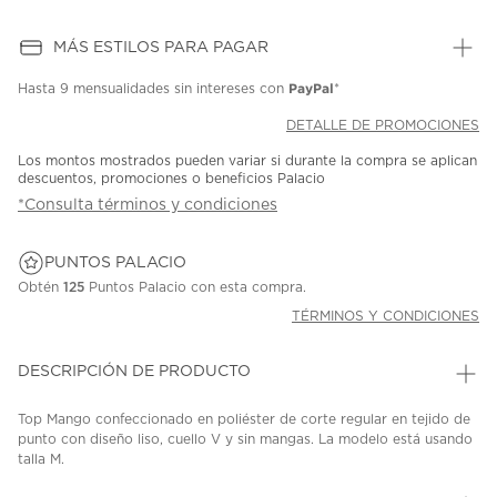
MÁS ESTILOS PARA PAGAR
PayPal
Hasta
9 mensualidades
sin intereses con
*
DETALLE DE PROMOCIONES
Los montos mostrados pueden variar si durante la compra se aplican
descuentos, promociones o beneficios Palacio
*Consulta términos y condiciones
PUNTOS PALACIO
Obtén
125
Puntos Palacio con esta compra.
TÉRMINOS Y CONDICIONES
DESCRIPCIÓN DE PRODUCTO
Top Mango confeccionado en poliéster de corte regular en tejido de
punto con diseño liso, cuello V y sin mangas. La modelo está usando
talla M.
SKU: 45307400
MODEL: 27974775-10