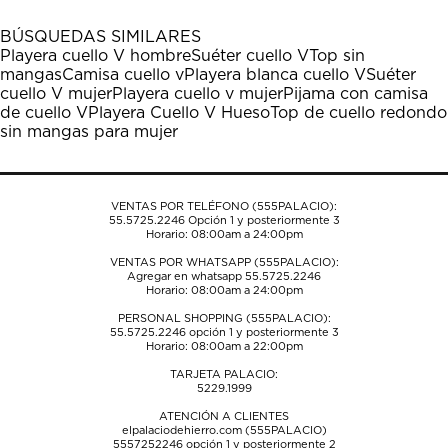
con
con
con
con
con
1
2
3
4
5
BÚSQUEDAS SIMILARES
estrella
estrellas.
estrellas.
estrellas.
estrellas.
Playera cuello V hombre
Suéter cuello V
Top sin
Esta
Esta
Esta
Esta
Esta
mangas
Camisa cuello v
Playera blanca cuello V
Suéter
acción
acción
acción
acción
acción
cuello V mujer
Playera cuello v mujer
Pijama con camisa
abrirá
abrirá
abrirá
abrirá
abrirá
de cuello V
Playera Cuello V Hueso
Top de cuello redondo
el
el
el
el
el
sin mangas para mujer
formulario
formulario
formulario
formulario
formulario
de
de
de
de
de
envío.
envío.
envío.
envío.
envío.
VENTAS POR TELÉFONO (555PALACIO):
55.5725.2246
Opción 1 y posteriormente 3
Horario: 08:00am a 24:00pm
VENTAS POR WHATSAPP (555PALACIO):
Agregar en whatsapp 55.5725.2246
Horario: 08:00am a 24:00pm
PERSONAL SHOPPING (555PALACIO):
55.5725.2246
opción 1 y posteriormente 3
Horario: 08:00am a 22:00pm
TARJETA PALACIO:
5229.1999
ATENCIÓN A CLIENTES
elpalaciodehierro.com (555PALACIO)
5557252246
opción 1 y posteriormente 2