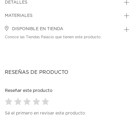
DETALLES
MATERIALES
DISPONIBLE EN TIENDA
Conoce las Tiendas Palacio que tienen este producto.
RESEÑAS DE PRODUCTO
Reseñar este producto
Seleccionar
Seleccionar
Seleccionar
Seleccionar
Seleccionar
Sé el primero en revisar este producto
para
para
para
para
para
calificar
calificar
calificar
calificar
calificar
el
el
el
el
el
artículo
artículo
artículo
artículo
artículo