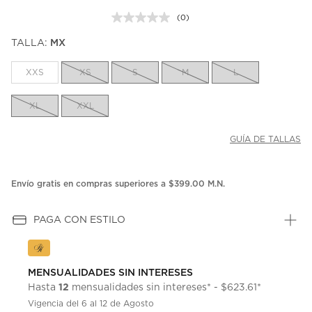
(0)
Sin
puntuación.
TALLA:
MX
Enlace
en
la
XXS
XS
S
M
L
misma
página.
XL
XXL
GUÍA DE TALLAS
Envío gratis en compras superiores a $399.00 M.N.
PAGA CON ESTILO
MENSUALIDADES SIN INTERESES
12
Hasta
mensualidades sin intereses* - $623.61*
Vigencia del 6 al 12 de Agosto