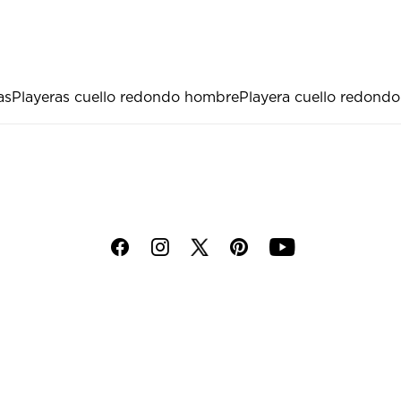
as
Playeras cuello redondo hombre
Playera cuello redondo
f
i
p
y