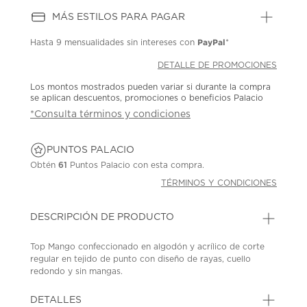
MÁS ESTILOS PARA PAGAR
PayPal
Hasta
9 mensualidades
sin intereses con
*
DETALLE DE PROMOCIONES
Los montos mostrados pueden variar si durante la compra
se aplican descuentos, promociones o beneficios Palacio
*Consulta términos y condiciones
PUNTOS PALACIO
Obtén
61
Puntos Palacio con esta compra.
TÉRMINOS Y CONDICIONES
DESCRIPCIÓN DE PRODUCTO
Top Mango confeccionado en algodón y acrílico de corte
regular en tejido de punto con diseño de rayas, cuello
redondo y sin mangas.
SKU: 45317780
MODEL: 27065149-02
DETALLES