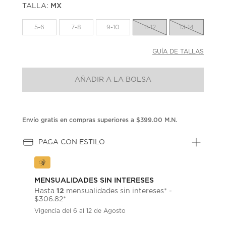
TALLA:
MX
Enlace
en
la
5-6
7-8
9-10
11-12
13-14
misma
página.
GUÍA DE TALLAS
AÑADIR A LA BOLSA
Envío gratis en compras superiores a $399.00 M.N.
PAGA CON ESTILO
MENSUALIDADES SIN INTERESES
12
Hasta
mensualidades sin intereses* -
$306.82*
Vigencia del 6 al 12 de Agosto