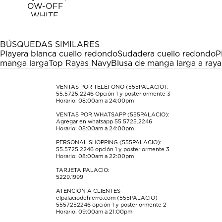
el
el
el
el
el
artículo
artículo
artículo
artículo
artículo
con
con
con
con
con
1
2
3
4
5
estrella
estrellas.
estrellas.
estrellas.
estrellas.
BÚSQUEDAS SIMILARES
Esta
Esta
Esta
Esta
Esta
Playera blanca cuello redondo
Sudadera cuello redondo
P
acción
acción
acción
acción
acción
manga larga
Top Rayas Navy
Blusa de manga larga a raya
abrirá
abrirá
abrirá
abrirá
abrirá
el
el
el
el
el
formulario
formulario
formulario
formulario
formulario
VENTAS POR TELÉFONO (555PALACIO):
55.5725.2246
Opción 1 y posteriormente 3
de
de
de
de
de
Horario: 08:00am a 24:00pm
envío.
envío.
envío.
envío.
envío.
VENTAS POR WHATSAPP (555PALACIO):
Agregar en whatsapp 55.5725.2246
Horario: 08:00am a 24:00pm
PERSONAL SHOPPING (555PALACIO):
55.5725.2246
opción 1 y posteriormente 3
Horario: 08:00am a 22:00pm
TARJETA PALACIO:
5229.1999
ATENCIÓN A CLIENTES
elpalaciodehierro.com (555PALACIO)
5557252246
opción 1 y posteriormente 2
Horario: 09:00am a 21:00pm