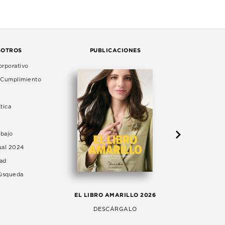
SOTROS
PUBLICACIONES
rporativo
e Cumplimiento
tica
abajo
ual 2024
dad
Búsqueda
LA 
EL LIBRO AMARILLO 2026
AG
DESCÁRGALO