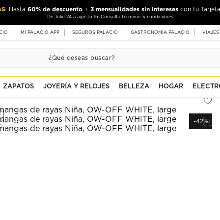
AS
60% de descuento
3 mensualidades sin intereses
. Hasta
+
con tu Tarjeta
De Julio 24 a agosto 16. Consulta términos y condiciones
CIO
MI PALACIO APP
SEGUROS PALACIO
GASTRONOMÍA PALACIO
VIAJES
ZAPATOS
JOYERÍA Y RELOJES
BELLEZA
HOGAR
ELECTR
-42%