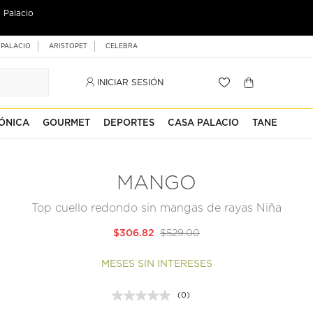
 Palacio
 PALACIO
ARISTOPET
CELEBRA
INICIAR SESIÓN
ÓNICA
GOURMET
DEPORTES
CASA PALACIO
TANE
MANGO
Top cuello redondo sin mangas de rayas Niña
$306.82
$529.00
MESES SIN INTERESES
(0)
Sin
puntuación.