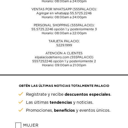
Horario: 08:00am a 24:00pm
VENTAS POR WHATSAPP (555PALACIO):
Agregar en whatsapp 55.5725.2246
Horario: 08:00am a 24:00pm
PERSONAL SHOPPING (555PALACIO):
55.5725.2246
opción 1 y posteriormente 3
Horario: 08:00am a 22:00pm
TARJETA PALACIO:
5229.1999
ATENCIÓN A CLIENTES
elpalaciodehierro.com (555PALACIO)
5557252246
opción 1 y posteriormente 2
Horario: 09:00am a 21:00pm
OBTÉN LAS ÚLTIMAS NOTICIAS TOTALMENTE PALACIO
descuentos especiales
Regístrate y recibe
.
tendencias
Las últimas
y noticias.
beneficios
Promociones,
y eventos únicos.
MUJER