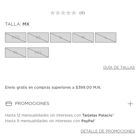
(0)
Sin
puntuación.
TALLA:
MX
Enlace
en
la
XXS
XS
S
M
L
misma
página.
XL
XXL
GUÍA DE TALLAS
Envío gratis en compras superiores a $399.00 M.N.
PROMOCIONES
Tarjetas Palacio
Hasta
12 mensualidades
sin intereses con
*
PayPal
Hasta
9 mensualidades
sin intereses con
*
DETALLE DE PROMOCIONES