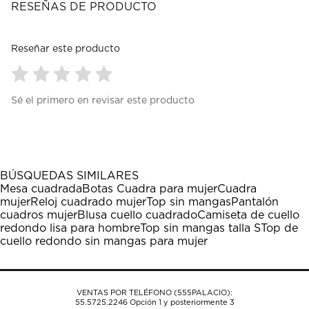
RESEÑAS DE PRODUCTO
Reseñar este producto
Seleccionar
Seleccionar
Seleccionar
Seleccionar
Seleccionar
Sé el primero en revisar este producto
para
para
para
para
para
calificar
calificar
calificar
calificar
calificar
el
el
el
el
el
artículo
artículo
artículo
artículo
artículo
con
con
con
con
con
1
2
3
4
5
BÚSQUEDAS SIMILARES
estrella
estrellas.
estrellas.
estrellas.
estrellas.
Mesa cuadrada
Botas Cuadra para mujer
Cuadra
Esta
Esta
Esta
Esta
Esta
mujer
Reloj cuadrado mujer
Top sin mangas
Pantalón
acción
acción
acción
acción
acción
cuadros mujer
Blusa cuello cuadrado
Camiseta de cuello
abrirá
abrirá
abrirá
abrirá
abrirá
redondo lisa para hombre
Top sin mangas talla S
Top de
el
el
el
el
el
cuello redondo sin mangas para mujer
formulario
formulario
formulario
formulario
formulario
de
de
de
de
de
envío.
envío.
envío.
envío.
envío.
VENTAS POR TELÉFONO (555PALACIO):
55.5725.2246
Opción 1 y posteriormente 3