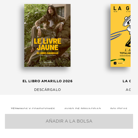
EL LIBRO AMARILLO 2026
LA GAC
DESCÁRGALO
AGOS
TÉRMINOS Y CONDICIONES
AVISO DE PRIVACIDAD
POLITICAS
AÑADIR A LA BOLSA