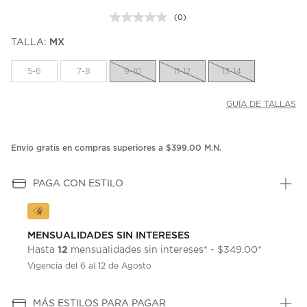
(0)
Sin
puntuación.
TALLA:
MX
Enlace
en
la
5-6
7-8
9-10
11-12
13-14
misma
página.
GUÍA DE TALLAS
Envío gratis en compras superiores a $399.00 M.N.
PAGA CON ESTILO
MENSUALIDADES SIN INTERESES
12
Hasta
mensualidades sin intereses* - $349.00*
Vigencia del 6 al 12 de Agosto
MÁS ESTILOS PARA PAGAR