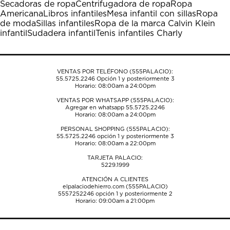
Secadoras de ropa
Centrifugadora de ropa
Ropa
Esta
Esta
Esta
Esta
Esta
Americana
Libros infantiles
Mesa infantil con sillas
Ropa
acción
acción
acción
acción
acción
de moda
Sillas infantiles
Ropa de la marca Calvin Klein
abrirá
abrirá
abrirá
abrirá
abrirá
infantil
Sudadera infantil
Tenis infantiles Charly
el
el
el
el
el
formulario
formulario
formulario
formulario
formulario
de
de
de
de
de
envío.
envío.
envío.
envío.
envío.
VENTAS POR TELÉFONO (555PALACIO):
55.5725.2246
Opción 1 y posteriormente 3
Horario: 08:00am a 24:00pm
VENTAS POR WHATSAPP (555PALACIO):
Agregar en whatsapp 55.5725.2246
Horario: 08:00am a 24:00pm
PERSONAL SHOPPING (555PALACIO):
55.5725.2246
opción 1 y posteriormente 3
Horario: 08:00am a 22:00pm
TARJETA PALACIO:
5229.1999
ATENCIÓN A CLIENTES
elpalaciodehierro.com (555PALACIO)
5557252246
opción 1 y posteriormente 2
Horario: 09:00am a 21:00pm