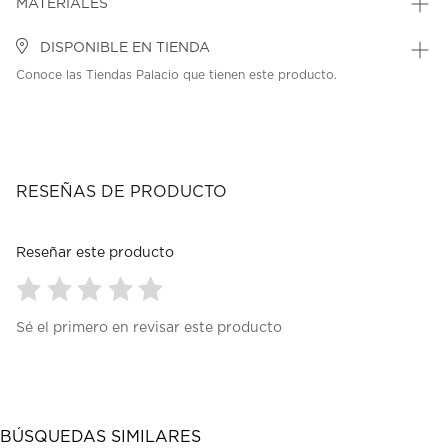
MATERIALES
DISPONIBLE EN TIENDA
Conoce las Tiendas Palacio que tienen este producto.
RESEÑAS DE PRODUCTO
Reseñar este producto
Seleccionar
Seleccionar
Seleccionar
Seleccionar
Seleccionar
Sé el primero en revisar este producto
para
para
para
para
para
calificar
calificar
calificar
calificar
calificar
el
el
el
el
el
artículo
artículo
artículo
artículo
artículo
con
con
con
con
con
1
2
3
4
5
BÚSQUEDAS SIMILARES
estrella
estrellas.
estrellas.
estrellas.
estrellas.