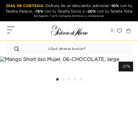
Ir
Ir
DÍAS DE CORTESÍA
-10%
. Disfruta de un descuento adicional
con tu
al
al
-15%
-20%
Tarjeta Palacio,
con tu Tarjeta Socio o
con tu Tarjeta Total
contenido
contenido
De Agosto 7 al 9. Consulta términos y condiciones
principal
de
pie
MIS
de
PEDIDOS
página
FAVORITOS
PERFIL
-37%
DIRECCIONES
MÉTODOS
DE PAGO
CERRAR
SESIÓN