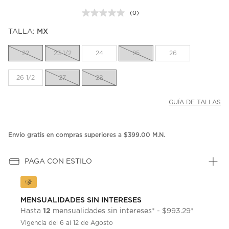
(0)
Sin
puntuación.
TALLA:
MX
Enlace
en
la
22
23 1/2
24
25
26
misma
página.
26 1/2
27
28
GUÍA DE TALLAS
Envío gratis en compras superiores a $399.00 M.N.
PAGA CON ESTILO
MENSUALIDADES SIN INTERESES
12
Hasta
mensualidades sin intereses* - $993.29*
Vigencia del 6 al 12 de Agosto