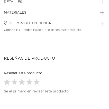
DETALLES
MATERIALES
DISPONIBLE EN TIENDA
Conoce las Tiendas Palacio que tienen este producto.
RESEÑAS DE PRODUCTO
Reseñar este producto
Seleccionar
Seleccionar
Seleccionar
Seleccionar
Seleccionar
Sé el primero en revisar este producto
para
para
para
para
para
calificar
calificar
calificar
calificar
calificar
el
el
el
el
el
artículo
artículo
artículo
artículo
artículo