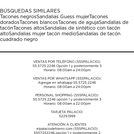
con
con
con
con
con
1
2
3
4
5
BÚSQUEDAS SIMILARES
estrella
estrellas.
estrellas.
estrellas.
estrellas.
Tacones negros
Sandalias Guess mujer
Tacones
Esta
Esta
Esta
Esta
Esta
dorados
Tacones blancos
Tacones de aguja
Sandalias de
acción
acción
acción
acción
acción
tacón
Tacones altos
Sandalias de sintético con tacón
abrirá
abrirá
abrirá
abrirá
abrirá
alto
Sandalias mujer tacón medio
Sandalias de tacón
el
el
el
el
el
cuadrado negro
formulario
formulario
formulario
formulario
formulario
de
de
de
de
de
envío.
envío.
envío.
envío.
envío.
VENTAS POR TELÉFONO (555PALACIO):
55.5725.2246
Opción 1 y posteriormente 3
Horario: 08:00am a 24:00pm
VENTAS POR WHATSAPP (555PALACIO):
Agregar en whatsapp 55.5725.2246
Horario: 08:00am a 24:00pm
PERSONAL SHOPPING (555PALACIO):
55.5725.2246
opción 1 y posteriormente 3
Horario: 08:00am a 22:00pm
TARJETA PALACIO:
5229.1999
ATENCIÓN A CLIENTES
elpalaciodehierro.com (555PALACIO)
5557252246
opción 1 y posteriormente 2