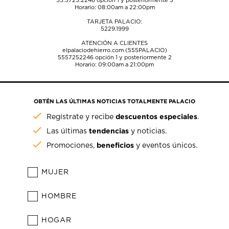
55.5725.2246
opción 1 y posteriormente 3
Horario: 08:00am a 22:00pm
TARJETA PALACIO:
5229.1999
ATENCIÓN A CLIENTES
elpalaciodehierro.com (555PALACIO)
5557252246
opción 1 y posteriormente 2
Horario: 09:00am a 21:00pm
OBTÉN LAS ÚLTIMAS NOTICIAS TOTALMENTE PALACIO
descuentos especiales
Regístrate y recibe
.
tendencias
Las últimas
y noticias.
beneficios
Promociones,
y eventos únicos.
MUJER
HOMBRE
HOGAR