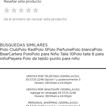
Reseñar este producto
Seleccionar
Seleccionar
Seleccionar
Seleccionar
Seleccionar
Sé el primero en revisar este producto
para
para
para
para
para
calificar
calificar
calificar
calificar
calificar
el
el
el
el
el
artículo
artículo
artículo
artículo
artículo
con
con
con
con
con
1
2
3
4
5
BÚSQUEDAS SIMILARES
estrella
estrellas.
estrellas.
estrellas.
estrellas.
Polo Club
Polo Red
Polo S
Polo Parfume
Polo blanca
Polo
Esta
Esta
Esta
Esta
Esta
Bear
Cartera Polo
Polo para Niño Talla 10
Polo talla 8 para
acción
acción
acción
acción
acción
niño
Playera Polo de tejido punto para niño
abrirá
abrirá
abrirá
abrirá
abrirá
el
el
el
el
el
formulario
formulario
formulario
formulario
formulario
de
de
de
de
de
VENTAS POR TELÉFONO (555PALACIO):
envío.
envío.
envío.
envío.
envío.
55.5725.2246
Opción 1 y posteriormente 3
Horario: 08:00am a 24:00pm
VENTAS POR WHATSAPP (555PALACIO):
Agregar en whatsapp 55.5725.2246
Horario: 08:00am a 24:00pm
PERSONAL SHOPPING (555PALACIO):