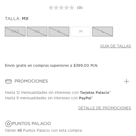
(0)
Sin
puntuación.
TALLA:
MX
Enlace
en
la
XXS
XS
S
M
L
misma
página.
GUÍA DE TALLAS
Envío gratis en compras superiores a $399.00 M.N.
PROMOCIONES
Tarjetas Palacio
Hasta
12 mensualidades
sin intereses con
*
PayPal
Hasta
9 mensualidades
sin intereses con
*
DETALLE DE PROMOCIONES
PUNTOS PALACIO
Obtén
45
Puntos Palacio con esta compra.