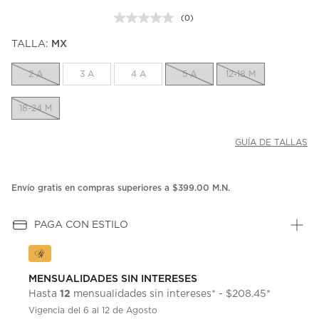
(0)
Sin
puntuación.
TALLA:
MX
Enlace
en
la
2 A
3 A
4 A
5 A
12-18 M
misma
página.
18-24 M
GUÍA DE TALLAS
Envío gratis en compras superiores a $399.00 M.N.
PAGA CON ESTILO
MENSUALIDADES SIN INTERESES
12
Hasta
mensualidades sin intereses* - $208.45*
Vigencia del 6 al 12 de Agosto