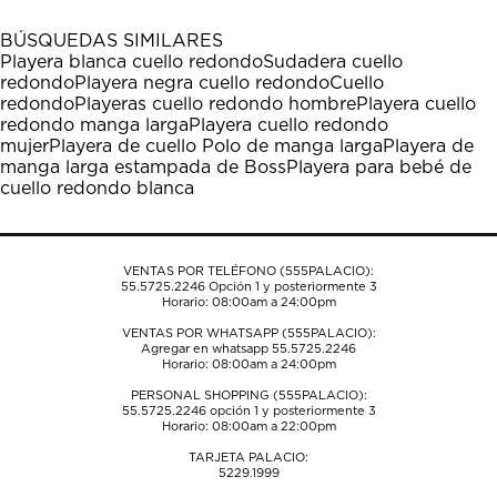
con
con
con
con
con
1
2
3
4
5
BÚSQUEDAS SIMILARES
estrella
estrellas.
estrellas.
estrellas.
estrellas.
Playera blanca cuello redondo
Sudadera cuello
Esta
Esta
Esta
Esta
Esta
redondo
Playera negra cuello redondo
Cuello
acción
acción
acción
acción
acción
redondo
Playeras cuello redondo hombre
Playera cuello
abrirá
abrirá
abrirá
abrirá
abrirá
redondo manga larga
Playera cuello redondo
el
el
el
el
el
mujer
Playera de cuello Polo de manga larga
Playera de
formulario
formulario
formulario
formulario
formulario
manga larga estampada de Boss
Playera para bebé de
de
de
de
de
de
cuello redondo blanca
envío.
envío.
envío.
envío.
envío.
VENTAS POR TELÉFONO (555PALACIO):
55.5725.2246
Opción 1 y posteriormente 3
Horario: 08:00am a 24:00pm
VENTAS POR WHATSAPP (555PALACIO):
Agregar en whatsapp 55.5725.2246
Horario: 08:00am a 24:00pm
PERSONAL SHOPPING (555PALACIO):
55.5725.2246
opción 1 y posteriormente 3
Horario: 08:00am a 22:00pm
TARJETA PALACIO:
5229.1999