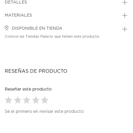
DETALLES
MATERIALES
DISPONIBLE EN TIENDA
Conoce las Tiendas Palacio que tienen este producto.
RESEÑAS DE PRODUCTO
Reseñar este producto
Seleccionar
Seleccionar
Seleccionar
Seleccionar
Seleccionar
Sé el primero en revisar este producto
para
para
para
para
para
calificar
calificar
calificar
calificar
calificar
el
el
el
el
el
artículo
artículo
artículo
artículo
artículo