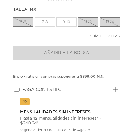
Sin
puntuación.
TALLA:
MX
Enlace
en
la
5-6
7-8
9-10
11-12
13-14
misma
página.
GUÍA DE TALLAS
AÑADIR A LA BOLSA
Envío gratis en compras superiores a $399.00 M.N.
PAGA CON ESTILO
MENSUALIDADES SIN INTERESES
12
Hasta
mensualidades sin intereses* -
$240.24*
Vigencia del 30 de Julio al 5 de Agosto