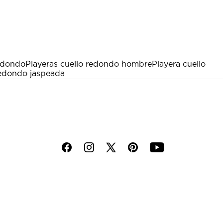
edondo
Playeras cuello redondo hombre
Playera cuello
redondo jaspeada
f
i
p
y