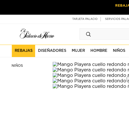
Ir
Ir
REBAJ
al
al
contenido
contenido
principal
de
TARJETA PALACIO
SERVICIOS PALA
pie
de
página
REBAJAS
DISEÑADORES
MUJER
HOMBRE
NIÑOS
NIÑOS