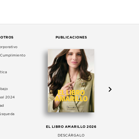
SOTROS
PUBLICACIONES
rporativo
e Cumplimiento
tica
abajo
ual 2024
dad
Búsqueda
LA 
EL LIBRO AMARILLO 2026
AG
DESCÁRGALO