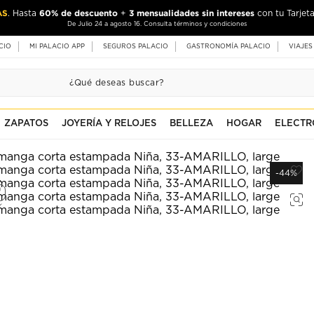
AS
60% de descuento
3 mensualidades sin intereses
. Hasta
+
con tu Tarjeta
De Julio 24 a agosto 16. Consulta términos y condiciones
CIO
MI PALACIO APP
SEGUROS PALACIO
GASTRONOMÍA PALACIO
VIAJES
ZAPATOS
JOYERÍA Y RELOJES
BELLEZA
HOGAR
ELECTR
-44%