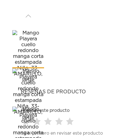
RESEÑAS DE PRODUCTO
Reseñar este producto
Seleccionar
Seleccionar
Seleccionar
Seleccionar
Seleccionar
Sé el primero en revisar este producto
para
para
para
para
para