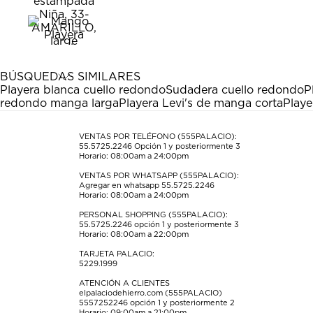
calificar
calificar
calificar
calificar
calificar
el
el
el
el
el
artículo
artículo
artículo
artículo
artículo
con
con
con
con
con
1
2
3
4
5
estrella
estrellas.
estrellas.
estrellas.
estrellas.
BÚSQUEDAS SIMILARES
Esta
Esta
Esta
Esta
Esta
Playera blanca cuello redondo
Sudadera cuello redondo
P
acción
acción
acción
acción
acción
redondo manga larga
Playera Levi's de manga corta
Playe
abrirá
abrirá
abrirá
abrirá
abrirá
el
el
el
el
el
formulario
formulario
formulario
formulario
formulario
VENTAS POR TELÉFONO (555PALACIO):
55.5725.2246
Opción 1 y posteriormente 3
de
de
de
de
de
Horario: 08:00am a 24:00pm
envío.
envío.
envío.
envío.
envío.
VENTAS POR WHATSAPP (555PALACIO):
Agregar en whatsapp 55.5725.2246
Horario: 08:00am a 24:00pm
PERSONAL SHOPPING (555PALACIO):
55.5725.2246
opción 1 y posteriormente 3
Horario: 08:00am a 22:00pm
TARJETA PALACIO:
5229.1999
ATENCIÓN A CLIENTES
elpalaciodehierro.com (555PALACIO)
5557252246
opción 1 y posteriormente 2
Horario: 09:00am a 21:00pm