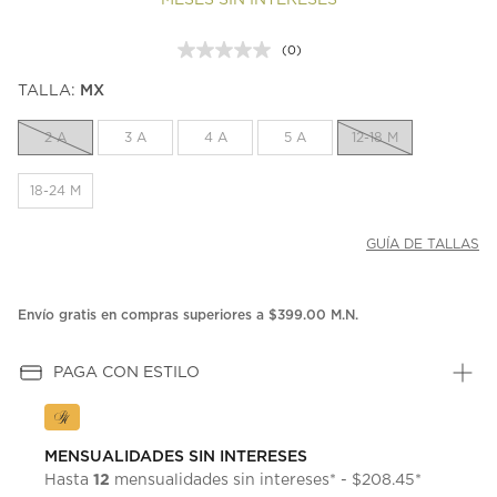
MESES SIN INTERESES
(0)
Sin
puntuación.
TALLA:
MX
Enlace
en
la
2 A
3 A
4 A
5 A
12-18 M
misma
página.
18-24 M
GUÍA DE TALLAS
Envío gratis en compras superiores a $399.00 M.N.
PAGA CON ESTILO
MENSUALIDADES SIN INTERESES
12
Hasta
mensualidades sin intereses* - $208.45*