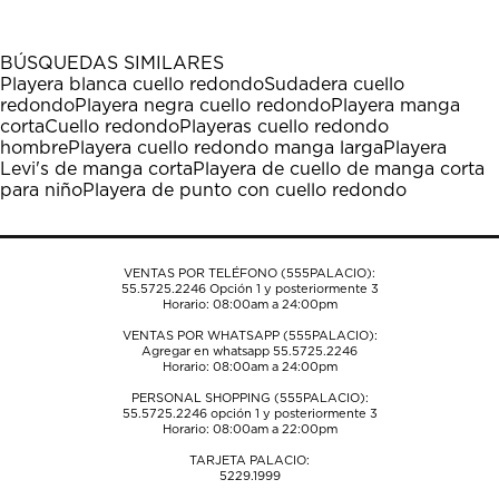
artículo
artículo
artículo
artículo
artículo
con
con
con
con
con
1
2
3
4
5
BÚSQUEDAS SIMILARES
estrella
estrellas.
estrellas.
estrellas.
estrellas.
Playera blanca cuello redondo
Sudadera cuello
Esta
Esta
Esta
Esta
Esta
redondo
Playera negra cuello redondo
Playera manga
acción
acción
acción
acción
acción
corta
Cuello redondo
Playeras cuello redondo
abrirá
abrirá
abrirá
abrirá
abrirá
hombre
Playera cuello redondo manga larga
Playera
el
el
el
el
el
Levi's de manga corta
Playera de cuello de manga corta
formulario
formulario
formulario
formulario
formulario
para niño
Playera de punto con cuello redondo
de
de
de
de
de
envío.
envío.
envío.
envío.
envío.
VENTAS POR TELÉFONO (555PALACIO):
55.5725.2246
Opción 1 y posteriormente 3
Horario: 08:00am a 24:00pm
VENTAS POR WHATSAPP (555PALACIO):
Agregar en whatsapp 55.5725.2246
Horario: 08:00am a 24:00pm
PERSONAL SHOPPING (555PALACIO):
55.5725.2246
opción 1 y posteriormente 3
Horario: 08:00am a 22:00pm
TARJETA PALACIO:
5229.1999