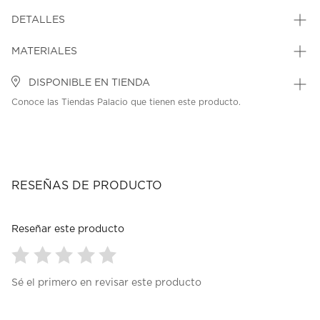
DETALLES
MATERIALES
DISPONIBLE EN TIENDA
Conoce las Tiendas Palacio que tienen este producto.
RESEÑAS DE PRODUCTO
Reseñar este producto
Seleccionar
Seleccionar
Seleccionar
Seleccionar
Seleccionar
Sé el primero en revisar este producto
para
para
para
para
para
calificar
calificar
calificar
calificar
calificar
el
el
el
el
el