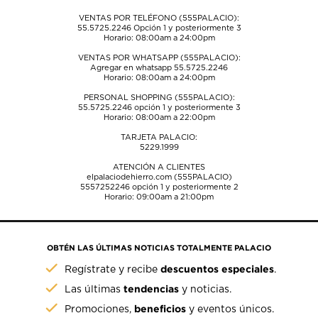
VENTAS POR TELÉFONO (555PALACIO):
55.5725.2246
Opción 1 y posteriormente 3
Horario: 08:00am a 24:00pm
VENTAS POR WHATSAPP (555PALACIO):
Agregar en whatsapp 55.5725.2246
Horario: 08:00am a 24:00pm
PERSONAL SHOPPING (555PALACIO):
55.5725.2246
opción 1 y posteriormente 3
Horario: 08:00am a 22:00pm
TARJETA PALACIO:
5229.1999
ATENCIÓN A CLIENTES
elpalaciodehierro.com (555PALACIO)
5557252246
opción 1 y posteriormente 2
Horario: 09:00am a 21:00pm
OBTÉN LAS ÚLTIMAS NOTICIAS TOTALMENTE PALACIO
descuentos especiales
Regístrate y recibe
.
tendencias
Las últimas
y noticias.
beneficios
Promociones,
y eventos únicos.