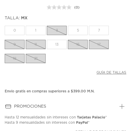
(0)
Sin
puntuación.
TALLA:
MX
Enlace
en
la
0
1
3
5
7
misma
página.
9
11
13
15
17
19
21
GUÍA DE TALLAS
Envío gratis en compras superiores a $399.00 M.N.
PROMOCIONES
Tarjetas Palacio
Hasta
12 mensualidades
sin intereses con
*
PayPal
Hasta
9 mensualidades
sin intereses con
*