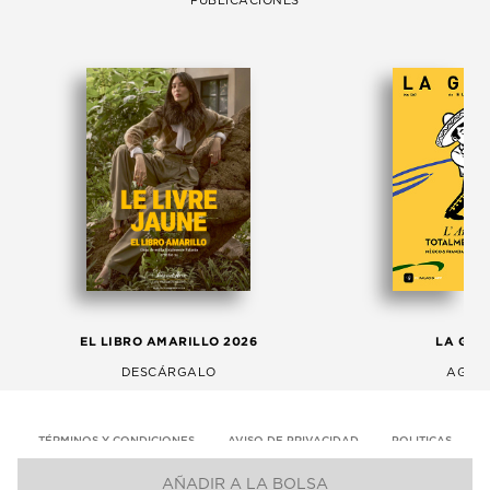
PUBLICACIONES
EL LIBRO AMARILLO 2026
LA GAC
DESCÁRGALO
AGOS
TÉRMINOS Y CONDICIONES
AVISO DE PRIVACIDAD
POLITICAS
AÑADIR A LA BOLSA