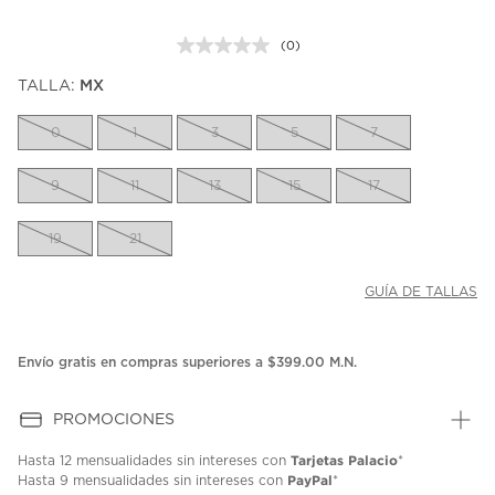
(0)
Sin
puntuación.
TALLA:
MX
Enlace
en
la
0
1
3
5
7
misma
página.
9
11
13
15
17
19
21
GUÍA DE TALLAS
Envío gratis en compras superiores a $399.00 M.N.
PROMOCIONES
Tarjetas Palacio
Hasta
12 mensualidades
sin intereses con
*
PayPal
Hasta
9 mensualidades
sin intereses con
*