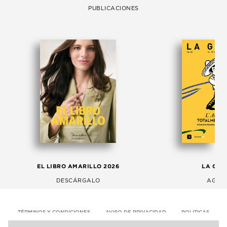
PUBLICACIONES
EL LIBRO AMARILLO 2026
LA GAC
DESCÁRGALO
AGOS
TÉRMINOS Y CONDICIONES
AVISO DE PRIVACIDAD
POLITICAS