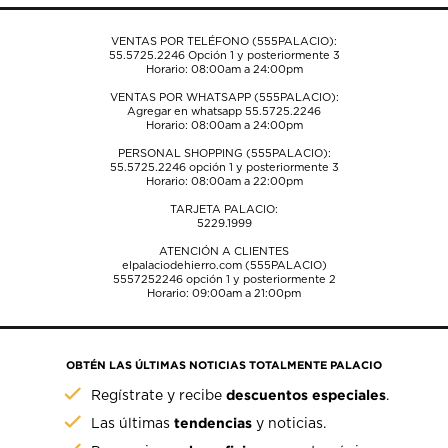
envío.
envío.
envío.
envío.
envío.
VENTAS POR TELÉFONO (555PALACIO):
55.5725.2246
Opción 1 y posteriormente 3
Horario: 08:00am a 24:00pm
VENTAS POR WHATSAPP (555PALACIO):
Agregar en whatsapp 55.5725.2246
Horario: 08:00am a 24:00pm
PERSONAL SHOPPING (555PALACIO):
55.5725.2246
opción 1 y posteriormente 3
Horario: 08:00am a 22:00pm
TARJETA PALACIO:
5229.1999
ATENCIÓN A CLIENTES
elpalaciodehierro.com (555PALACIO)
5557252246
opción 1 y posteriormente 2
Horario: 09:00am a 21:00pm
OBTÉN LAS ÚLTIMAS NOTICIAS TOTALMENTE PALACIO
descuentos especiales
Regístrate y recibe
.
tendencias
Las últimas
y noticias.