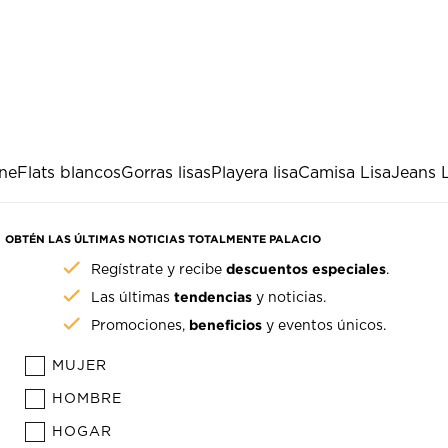
ane
Flats blancos
Gorras lisas
Playera lisa
Camisa Lisa
Jeans L
OBTÉN LAS ÚLTIMAS NOTICIAS TOTALMENTE PALACIO
descuentos especiales
Regístrate y recibe
.
tendencias
Las últimas
y noticias.
beneficios
Promociones,
y eventos únicos.
MUJER
HOMBRE
HOGAR