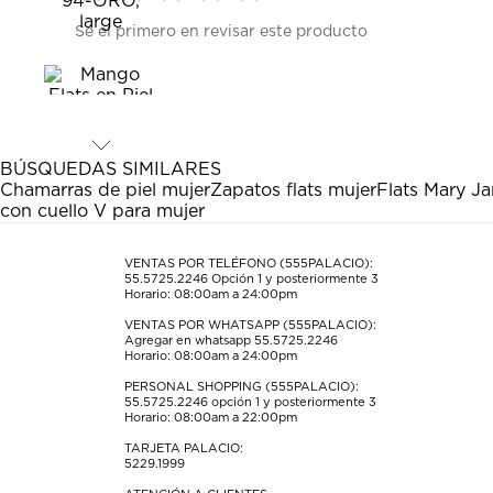
Seleccionar
Seleccionar
Seleccionar
Seleccionar
Seleccionar
Sé el primero en revisar este producto
para
para
para
para
para
calificar
calificar
calificar
calificar
calificar
el
el
el
el
el
artículo
artículo
artículo
artículo
artículo
con
con
con
con
con
1
2
3
4
5
estrella
estrellas.
estrellas.
estrellas.
estrellas.
BÚSQUEDAS SIMILARES
Esta
Esta
Esta
Esta
Esta
Chamarras de piel mujer
Zapatos flats mujer
Flats Mary J
acción
acción
acción
acción
acción
con cuello V para mujer
abrirá
abrirá
abrirá
abrirá
abrirá
el
el
el
el
el
formulario
formulario
formulario
formulario
formulario
VENTAS POR TELÉFONO (555PALACIO):
55.5725.2246
Opción 1 y posteriormente 3
de
de
de
de
de
Horario: 08:00am a 24:00pm
envío.
envío.
envío.
envío.
envío.
VENTAS POR WHATSAPP (555PALACIO):
Agregar en whatsapp 55.5725.2246
Horario: 08:00am a 24:00pm
PERSONAL SHOPPING (555PALACIO):
55.5725.2246
opción 1 y posteriormente 3
Horario: 08:00am a 22:00pm
TARJETA PALACIO:
5229.1999