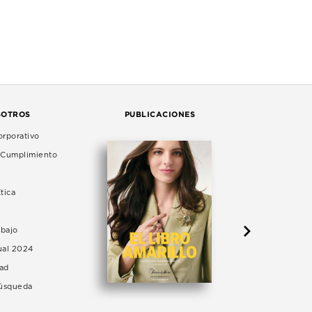
SOTROS
PUBLICACIONES
rporativo
e Cumplimiento
tica
abajo
ual 2024
dad
Búsqueda
LA 