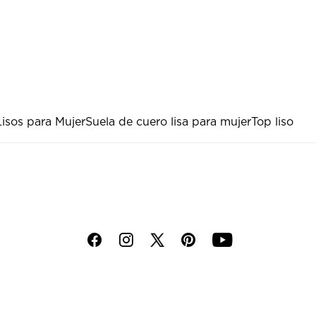
isos para Mujer
Suela de cuero lisa para mujer
Top liso
f
i
p
y