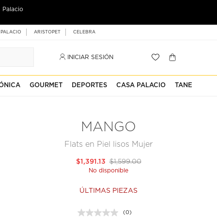
 Palacio
 PALACIO
ARISTOPET
CELEBRA
INICIAR SESIÓN
ÓNICA
GOURMET
DEPORTES
CASA PALACIO
TANE
MANGO
Flats en Piel lisos Mujer
$1,391.13
$1,599.00
No disponible
ÚLTIMAS PIEZAS
(0)
Sin