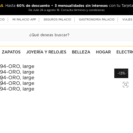
AS
60% de descuento
3 mensualidades sin intereses
. Hasta
+
con tu Tarjeta
De Julio 24 a agosto 16. Consulta términos y condiciones
CIO
MI PALACIO APP
SEGUROS PALACIO
GASTRONOMÍA PALACIO
VIAJES
ZAPATOS
JOYERÍA Y RELOJES
BELLEZA
HOGAR
ELECTR
-13%