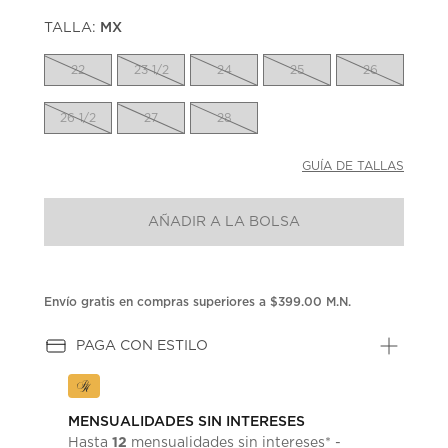
puntuación.
TALLA:
MX
Enlace
en
la
22
23 1/2
24
25
26
misma
página.
26 1/2
27
28
GUÍA DE TALLAS
AÑADIR A LA BOLSA
Envío gratis en compras superiores a $399.00 M.N.
PAGA CON ESTILO
MENSUALIDADES SIN INTERESES
12
Hasta
mensualidades sin intereses* -