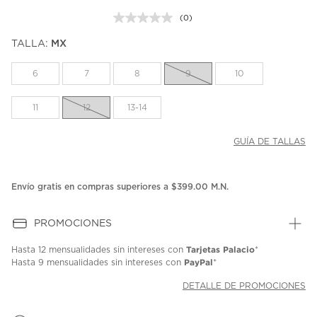
(0)
Sin
puntuación.
TALLA:
MX
Enlace
en
la
6
7
8
9
10
misma
página.
11
12
13-14
GUÍA DE TALLAS
Envío gratis en compras superiores a $399.00 M.N.
PROMOCIONES
Tarjetas Palacio
Hasta
12 mensualidades
sin intereses con
*
PayPal
Hasta
9 mensualidades
sin intereses con
*
DETALLE DE PROMOCIONES