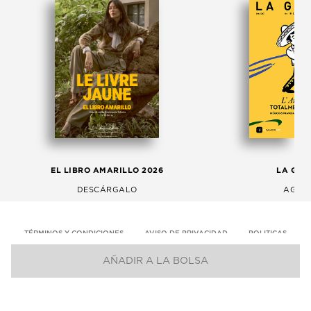
EL LIBRO AMARILLO 2026
LA GAC
DESCÁRGALO
AGOS
TÉRMINOS Y CONDICIONES
AVISO DE PRIVACIDAD
POLITICAS
AÑADIR A LA BOLSA