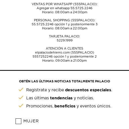
VENTAS POR WHATSAPP (555PALACIO):
Agregar en whatsapp 55.5725.2246
Horario: 08:00am a 24:00pm
PERSONAL SHOPPING (555PALACIO):
55.5725.2246
opción 1 y posteriormente 3
Horario: 08:00am a 22:00pm
TARJETA PALACIO:
5229.1999
ATENCIÓN A CLIENTES
elpalaciodehierro.com (555PALACIO)
5557252246
opción 1 y posteriormente 2
Horario: 09:00am a 21:00pm
OBTÉN LAS ÚLTIMAS NOTICIAS TOTALMENTE PALACIO
descuentos especiales
Regístrate y recibe
.
tendencias
Las últimas
y noticias.
beneficios
Promociones,
y eventos únicos.
MUJER