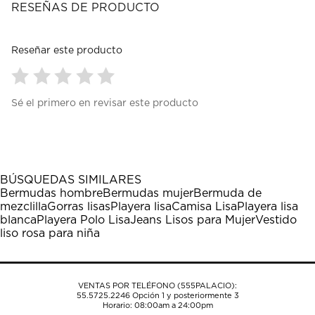
RESEÑAS DE PRODUCTO
Reseñar este producto
Seleccionar
Seleccionar
Seleccionar
Seleccionar
Seleccionar
Sé el primero en revisar este producto
para
para
para
para
para
calificar
calificar
calificar
calificar
calificar
el
el
el
el
el
artículo
artículo
artículo
artículo
artículo
con
con
con
con
con
1
2
3
4
5
BÚSQUEDAS SIMILARES
estrella
estrellas.
estrellas.
estrellas.
estrellas.
Bermudas hombre
Bermudas mujer
Bermuda de
Esta
Esta
Esta
Esta
Esta
mezclilla
Gorras lisas
Playera lisa
Camisa Lisa
Playera lisa
acción
acción
acción
acción
acción
blanca
Playera Polo Lisa
Jeans Lisos para Mujer
Vestido
abrirá
abrirá
abrirá
abrirá
abrirá
liso rosa para niña
el
el
el
el
el
formulario
formulario
formulario
formulario
formulario
de
de
de
de
de
envío.
envío.
envío.
envío.
envío.
VENTAS POR TELÉFONO (555PALACIO):
55.5725.2246
Opción 1 y posteriormente 3
Horario: 08:00am a 24:00pm