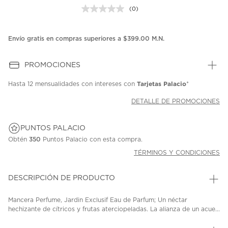
(0)
Sin
puntuación.
Enlace
en
Envío gratis en compras superiores a $399.00 M.N.
la
misma
página.
PROMOCIONES
Tarjetas Palacio
Hasta
12 mensualidades
con intereses con
*
DETALLE DE PROMOCIONES
PUNTOS PALACIO
Obtén
350
Puntos Palacio con esta compra.
TÉRMINOS Y CONDICIONES
DESCRIPCIÓN DE PRODUCTO
Mancera Perfume, Jardin Exclusif Eau de Parfum; Un néctar
hechizante de cítricos y frutas aterciopeladas. La alianza de un acue...