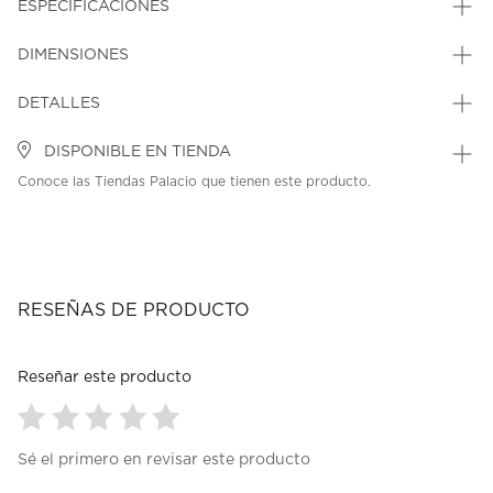
ESPECIFICACIONES
DIMENSIONES
DETALLES
DISPONIBLE EN TIENDA
Conoce las Tiendas Palacio que tienen este producto.
RESEÑAS DE PRODUCTO
Reseñar este producto
Seleccionar
Seleccionar
Seleccionar
Seleccionar
Seleccionar
Sé el primero en revisar este producto
para
para
para
para
para
calificar
calificar
calificar
calificar
calificar