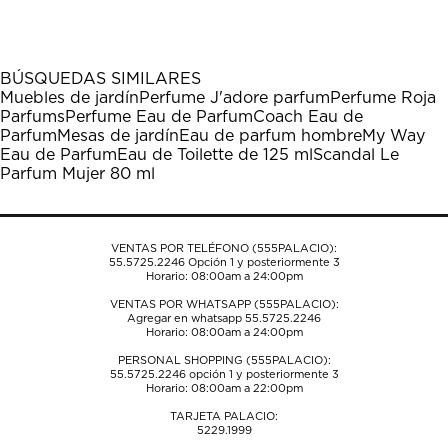
el
el
el
el
el
artículo
artículo
artículo
artículo
artículo
con
con
con
con
con
1
2
3
4
5
BÚSQUEDAS SIMILARES
estrella
estrellas.
estrellas.
estrellas.
estrellas.
Muebles de jardín
Perfume J'adore parfum
Perfume Roja
Esta
Esta
Esta
Esta
Esta
Parfums
Perfume Eau de Parfum
Coach Eau de
acción
acción
acción
acción
acción
Parfum
Mesas de jardín
Eau de parfum hombre
My Way
abrirá
abrirá
abrirá
abrirá
abrirá
Eau de Parfum
Eau de Toilette de 125 ml
Scandal Le
el
el
el
el
el
Parfum Mujer 80 ml
formulario
formulario
formulario
formulario
formulario
de
de
de
de
de
envío.
envío.
envío.
envío.
envío.
VENTAS POR TELÉFONO (555PALACIO):
55.5725.2246
Opción 1 y posteriormente 3
Horario: 08:00am a 24:00pm
VENTAS POR WHATSAPP (555PALACIO):
Agregar en whatsapp 55.5725.2246
Horario: 08:00am a 24:00pm
PERSONAL SHOPPING (555PALACIO):
55.5725.2246
opción 1 y posteriormente 3
Horario: 08:00am a 22:00pm
TARJETA PALACIO:
5229.1999