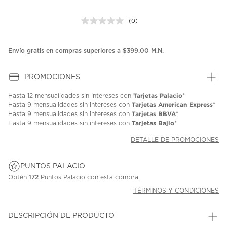
(0)
Sin
puntuación.
Enlace
en
Envío gratis en compras superiores a $399.00 M.N.
la
misma
página.
PROMOCIONES
Tarjetas Palacio
Hasta
12 mensualidades
sin intereses con
*
Tarjetas American Express
Hasta
9 mensualidades
sin intereses con
*
Tarjetas BBVA
Hasta
9 mensualidades
sin intereses con
*
Tarjetas Bajio
Hasta
9 mensualidades
sin intereses con
*
DETALLE DE PROMOCIONES
PUNTOS PALACIO
Obtén
172
Puntos Palacio con esta compra.
TÉRMINOS Y CONDICIONES
DESCRIPCIÓN DE PRODUCTO