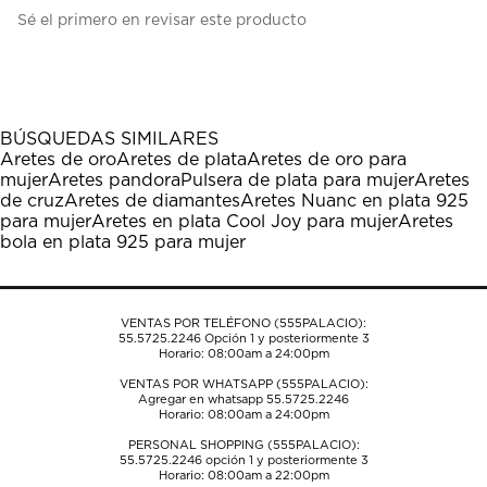
Seleccionar
Seleccionar
Seleccionar
Seleccionar
Seleccionar
Sé el primero en revisar este producto
para
para
para
para
para
calificar
calificar
calificar
calificar
calificar
el
el
el
el
el
artículo
artículo
artículo
artículo
artículo
con
con
con
con
con
1
2
3
4
5
BÚSQUEDAS SIMILARES
estrella
estrellas.
estrellas.
estrellas.
estrellas.
Aretes de oro
Aretes de plata
Aretes de oro para
Esta
Esta
Esta
Esta
Esta
mujer
Aretes pandora
Pulsera de plata para mujer
Aretes
acción
acción
acción
acción
acción
de cruz
Aretes de diamantes
Aretes Nuanc en plata 925
abrirá
abrirá
abrirá
abrirá
abrirá
para mujer
Aretes en plata Cool Joy para mujer
Aretes
el
el
el
el
el
bola en plata 925 para mujer
formulario
formulario
formulario
formulario
formulario
de
de
de
de
de
envío.
envío.
envío.
envío.
envío.
VENTAS POR TELÉFONO (555PALACIO):
55.5725.2246
Opción 1 y posteriormente 3
Horario: 08:00am a 24:00pm
VENTAS POR WHATSAPP (555PALACIO):
Agregar en whatsapp 55.5725.2246
Horario: 08:00am a 24:00pm
PERSONAL SHOPPING (555PALACIO):
55.5725.2246
opción 1 y posteriormente 3
Horario: 08:00am a 22:00pm