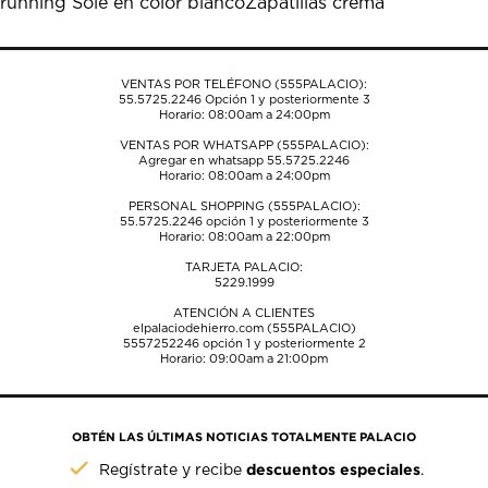
running Sole en color blanco
Zapatillas crema
VENTAS POR TELÉFONO (555PALACIO):
55.5725.2246
Opción 1 y posteriormente 3
Horario: 08:00am a 24:00pm
VENTAS POR WHATSAPP (555PALACIO):
Agregar en whatsapp 55.5725.2246
Horario: 08:00am a 24:00pm
PERSONAL SHOPPING (555PALACIO):
55.5725.2246
opción 1 y posteriormente 3
Horario: 08:00am a 22:00pm
TARJETA PALACIO:
5229.1999
ATENCIÓN A CLIENTES
elpalaciodehierro.com (555PALACIO)
5557252246
opción 1 y posteriormente 2
Horario: 09:00am a 21:00pm
OBTÉN LAS ÚLTIMAS NOTICIAS TOTALMENTE PALACIO
descuentos especiales
Regístrate y recibe
.