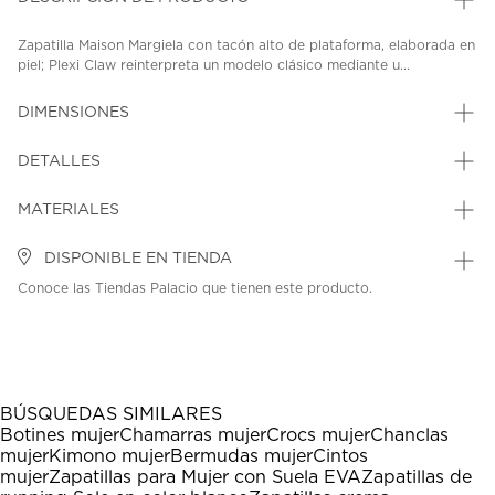
Zapatilla Maison Margiela con tacón alto de plataforma, elaborada en
piel; Plexi Claw reinterpreta un modelo clásico mediante u...
DIMENSIONES
DETALLES
MATERIALES
DISPONIBLE EN TIENDA
Conoce las Tiendas Palacio que tienen este producto.
BÚSQUEDAS SIMILARES
Botines mujer
Chamarras mujer
Crocs mujer
Chanclas
mujer
Kimono mujer
Bermudas mujer
Cintos
mujer
Zapatillas para Mujer con Suela EVA
Zapatillas de