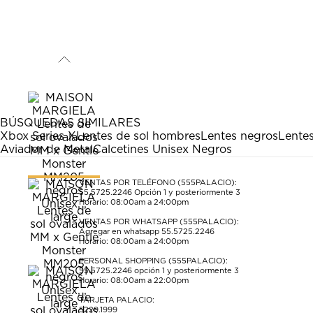
BÚSQUEDAS SIMILARES
Xbox Series X
Lentes de sol hombres
Lentes negros
Lente
Aviador de Metal
Calcetines Unisex Negros
VENTAS POR TELÉFONO (555PALACIO):
55.5725.2246
Opción 1 y posteriormente 3
Horario: 08:00am a 24:00pm
VENTAS POR WHATSAPP (555PALACIO):
Agregar en whatsapp 55.5725.2246
Horario: 08:00am a 24:00pm
PERSONAL SHOPPING (555PALACIO):
55.5725.2246
opción 1 y posteriormente 3
Horario: 08:00am a 22:00pm
TARJETA PALACIO:
5229.1999