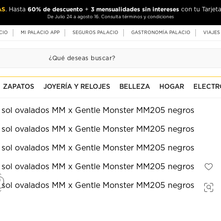
AS
60% de descuento
3 mensualidades sin intereses
. Hasta
+
con tu Tarjeta
De Julio 24 a agosto 16. Consulta términos y condiciones
CIO
MI PALACIO APP
SEGUROS PALACIO
GASTRONOMÍA PALACIO
VIAJES
ZAPATOS
JOYERÍA Y RELOJES
BELLEZA
HOGAR
ELECTR