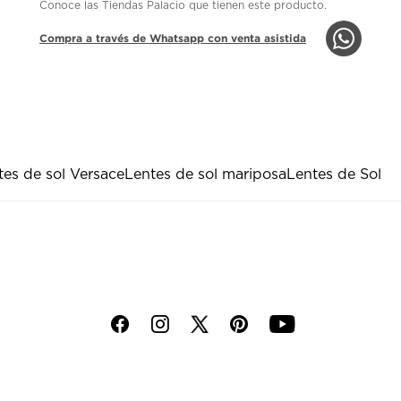
Conoce las Tiendas Palacio que tienen este producto.
Compra a través de Whatsapp con venta asistida
tes de sol Versace
Lentes de sol mariposa
Lentes de Sol
f
i
p
y