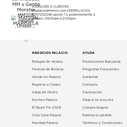
ATENCIÓN A CLIENTES
elpalaciodehierro.com (555PALACIO)
5557252246
opción 1 y posteriormente 2
Horario: 09:00am a 21:00pm
NEGOCIOS PALACIO
AYUDA
Rebajas de Verano
Promociones Bancarias
Festival de Belleza
Preguntas Frecuentes
Vende en Palacio
Garantías
Regreso a Clases
Contacto
Galas de Otoño
Facturación
Noches Palacio
Palacio te escucha
El Buen Fin 2026
Compra Segura
Club Cava Palacio
Rastrea tu pedido
Navidad Palacio
Términos y Condiciones