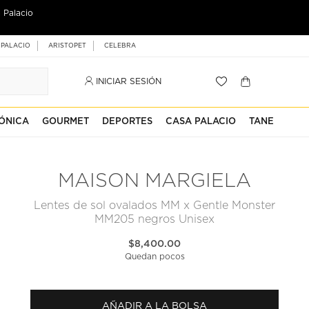
 Palacio
 PALACIO
ARISTOPET
CELEBRA
INICIAR SESIÓN
ÓNICA
GOURMET
DEPORTES
CASA PALACIO
TANE
MAISON MARGIELA
Lentes de sol ovalados MM x Gentle Monster
MM205 negros Unisex
$8,400.00
Quedan pocos
AÑADIR A LA BOLSA