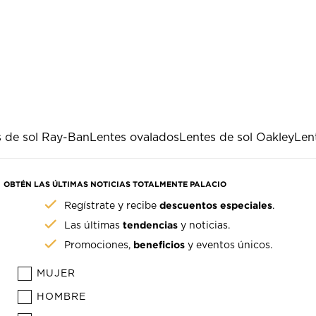
s de sol Ray-Ban
Lentes ovalados
Lentes de sol Oakley
Len
OBTÉN LAS ÚLTIMAS NOTICIAS TOTALMENTE PALACIO
descuentos especiales
Regístrate y recibe
.
tendencias
Las últimas
y noticias.
beneficios
Promociones,
y eventos únicos.
MUJER
HOMBRE