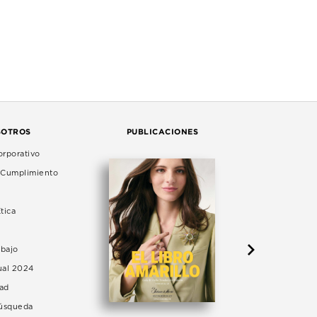
SOTROS
PUBLICACIONES
rporativo
e Cumplimiento
tica
abajo
ual 2024
dad
Búsqueda