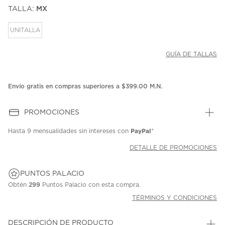
puntuación.
TALLA:
MX
Enlace
en
la
UNITALLA
misma
página.
GUÍA DE TALLAS
Envío gratis en compras superiores a $399.00 M.N.
PROMOCIONES
PayPal
Hasta
9 mensualidades
sin intereses con
*
DETALLE DE PROMOCIONES
PUNTOS PALACIO
Obtén
299
Puntos Palacio con esta compra.
TÉRMINOS Y CONDICIONES
DESCRIPCIÓN DE PRODUCTO