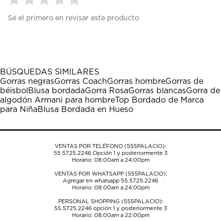
Seleccionar
Seleccionar
Seleccionar
Seleccionar
Seleccionar
Sé el primero en revisar este producto
para
para
para
para
para
calificar
calificar
calificar
calificar
calificar
el
el
el
el
el
artículo
artículo
artículo
artículo
artículo
con
con
con
con
con
1
2
3
4
5
BÚSQUEDAS SIMILARES
estrella
estrellas.
estrellas.
estrellas.
estrellas.
Gorras negras
Gorras Coach
Gorras hombre
Gorras de
Esta
Esta
Esta
Esta
Esta
béisbol
Blusa bordada
Gorra Rosa
Gorras blancas
Gorra de
acción
acción
acción
acción
acción
algodón Armani para hombre
Top Bordado de Marca
abrirá
abrirá
abrirá
abrirá
abrirá
para Niña
Blusa Bordada en Hueso
el
el
el
el
el
formulario
formulario
formulario
formulario
formulario
de
de
de
de
de
envío.
envío.
envío.
envío.
envío.
VENTAS POR TELÉFONO (555PALACIO):
55.5725.2246
Opción 1 y posteriormente 3
Horario: 08:00am a 24:00pm
VENTAS POR WHATSAPP (555PALACIO):
Agregar en whatsapp 55.5725.2246
Horario: 08:00am a 24:00pm
PERSONAL SHOPPING (555PALACIO):
55.5725.2246
opción 1 y posteriormente 3
Horario: 08:00am a 22:00pm