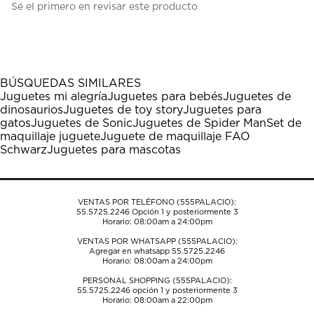
Sé el primero en revisar este producto
para
para
para
para
para
calificar
calificar
calificar
calificar
calificar
el
el
el
el
el
artículo
artículo
artículo
artículo
artículo
con
con
con
con
con
1
2
3
4
5
BÚSQUEDAS SIMILARES
estrella
estrellas.
estrellas.
estrellas.
estrellas.
Juguetes mi alegría
Juguetes para bebés
Juguetes de
Esta
Esta
Esta
Esta
Esta
dinosaurios
Juguetes de toy story
Juguetes para
acción
acción
acción
acción
acción
gatos
Juguetes de Sonic
Juguetes de Spider Man
Set de
abrirá
abrirá
abrirá
abrirá
abrirá
maquillaje juguete
Juguete de maquillaje FAO
el
el
el
el
el
Schwarz
Juguetes para mascotas
formulario
formulario
formulario
formulario
formulario
de
de
de
de
de
envío.
envío.
envío.
envío.
envío.
VENTAS POR TELÉFONO (555PALACIO):
55.5725.2246
Opción 1 y posteriormente 3
Horario: 08:00am a 24:00pm
VENTAS POR WHATSAPP (555PALACIO):
Agregar en whatsapp 55.5725.2246
Horario: 08:00am a 24:00pm
PERSONAL SHOPPING (555PALACIO):
55.5725.2246
opción 1 y posteriormente 3
Horario: 08:00am a 22:00pm