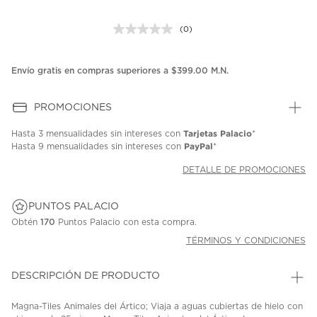
(0)
Sin
puntuación.
Enlace
en
Envío gratis en compras superiores a $399.00 M.N.
la
misma
página.
PROMOCIONES
Tarjetas Palacio
Hasta
3 mensualidades
sin intereses con
*
PayPal
Hasta
9 mensualidades
sin intereses con
*
DETALLE DE PROMOCIONES
PUNTOS PALACIO
Obtén
170
Puntos Palacio con esta compra.
TÉRMINOS Y CONDICIONES
DESCRIPCIÓN DE PRODUCTO
Magna-Tiles Animales del Ártico; Viaja a aguas cubiertas de hielo con