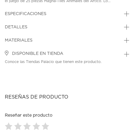
el juego de 25 piezas Magna-Tiles Animales del Ártico. Lo...
ESPECIFICACIONES
DETALLES
MATERIALES
DISPONIBLE EN TIENDA
Conoce las Tiendas Palacio que tienen este producto.
RESEÑAS DE PRODUCTO
Reseñar este producto
Seleccionar
Seleccionar
Seleccionar
Seleccionar
Seleccionar