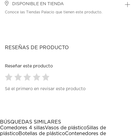
DISPONIBLE EN TIENDA
Conoce las Tiendas Palacio que tienen este producto.
RESEÑAS DE PRODUCTO
Reseñar este producto
Seleccionar
Seleccionar
Seleccionar
Seleccionar
Seleccionar
Sé el primero en revisar este producto
para
para
para
para
para
calificar
calificar
calificar
calificar
calificar
el
el
el
el
el
artículo
artículo
artículo
artículo
artículo
con
con
con
con
con
1
2
3
4
5
BÚSQUEDAS SIMILARES
estrella
estrellas.
estrellas.
estrellas.
estrellas.
Comedores 4 sillas
Vasos de plástico
Sillas de
Esta
Esta
Esta
Esta
Esta
plástico
Botellas de plástico
Contenedores de
acción
acción
acción
acción
acción