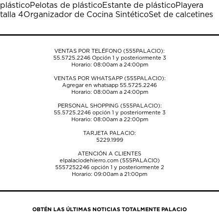
plástico
Pelotas de plástico
Estante de plástico
Playera
abrirá
abrirá
abrirá
abrirá
abrirá
talla 4
Organizador de Cocina Sintético
Set de calcetines
el
el
el
el
el
formulario
formulario
formulario
formulario
formulario
de
de
de
de
de
envío.
envío.
envío.
envío.
envío.
VENTAS POR TELÉFONO (555PALACIO):
55.5725.2246
Opción 1 y posteriormente 3
Horario: 08:00am a 24:00pm
VENTAS POR WHATSAPP (555PALACIO):
Agregar en whatsapp 55.5725.2246
Horario: 08:00am a 24:00pm
PERSONAL SHOPPING (555PALACIO):
55.5725.2246
opción 1 y posteriormente 3
Horario: 08:00am a 22:00pm
TARJETA PALACIO:
5229.1999
ATENCIÓN A CLIENTES
elpalaciodehierro.com (555PALACIO)
5557252246
opción 1 y posteriormente 2
Horario: 09:00am a 21:00pm
OBTÉN LAS ÚLTIMAS NOTICIAS TOTALMENTE PALACIO