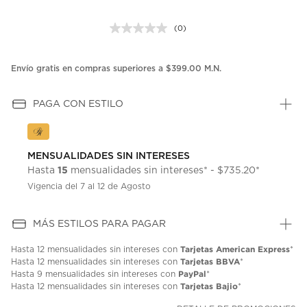
(0)
Sin
puntuación.
Enlace
en
Envío gratis en compras superiores a $399.00 M.N.
la
misma
página.
PAGA CON ESTILO
MENSUALIDADES SIN INTERESES
15
Hasta
mensualidades sin intereses* - $735.20*
Vigencia del 7 al 12 de Agosto
MÁS ESTILOS PARA PAGAR
Tarjetas American Express
Hasta
12 mensualidades
sin intereses con
*
Tarjetas BBVA
Hasta
12 mensualidades
sin intereses con
*
PayPal
Hasta
9 mensualidades
sin intereses con
*
Tarjetas Bajio
Hasta
12 mensualidades
sin intereses con
*