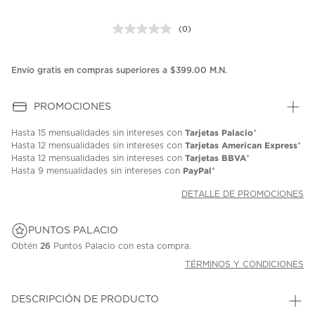
(0)
Sin
puntuación.
Enlace
en
Envío gratis en compras superiores a $399.00 M.N.
la
misma
página.
PROMOCIONES
Tarjetas Palacio
Hasta
15 mensualidades
sin intereses con
*
Tarjetas American Express
Hasta
12 mensualidades
sin intereses con
*
Tarjetas BBVA
Hasta
12 mensualidades
sin intereses con
*
PayPal
Hasta
9 mensualidades
sin intereses con
*
DETALLE DE PROMOCIONES
PUNTOS PALACIO
Obtén
26
Puntos Palacio con esta compra.
TÉRMINOS Y CONDICIONES
DESCRIPCIÓN DE PRODUCTO