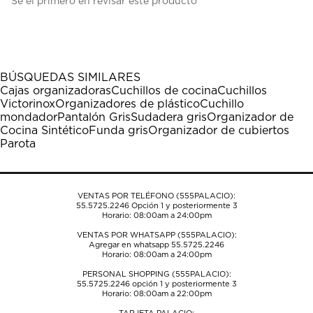
Sé el primero en revisar este producto
para
para
para
para
para
calificar
calificar
calificar
calificar
calificar
el
el
el
el
el
artículo
artículo
artículo
artículo
artículo
con
con
con
con
con
1
2
3
4
5
BÚSQUEDAS SIMILARES
estrella
estrellas.
estrellas.
estrellas.
estrellas.
Cajas organizadoras
Cuchillos de cocina
Cuchillos
Esta
Esta
Esta
Esta
Esta
Victorinox
Organizadores de plástico
Cuchillo
acción
acción
acción
acción
acción
mondador
Pantalón Gris
Sudadera gris
Organizador de
abrirá
abrirá
abrirá
abrirá
abrirá
Cocina Sintético
Funda gris
Organizador de cubiertos
el
el
el
el
el
Parota
formulario
formulario
formulario
formulario
formulario
de
de
de
de
de
envío.
envío.
envío.
envío.
envío.
VENTAS POR TELÉFONO (555PALACIO):
55.5725.2246
Opción 1 y posteriormente 3
Horario: 08:00am a 24:00pm
VENTAS POR WHATSAPP (555PALACIO):
Agregar en whatsapp 55.5725.2246
Horario: 08:00am a 24:00pm
PERSONAL SHOPPING (555PALACIO):
55.5725.2246
opción 1 y posteriormente 3
Horario: 08:00am a 22:00pm