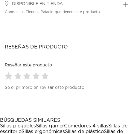
DISPONIBLE EN TIENDA
Conoce las Tiendas Palacio que tienen este producto.
RESEÑAS DE PRODUCTO
Reseñar este producto
Seleccionar
Seleccionar
Seleccionar
Seleccionar
Seleccionar
Sé el primero en revisar este producto
para
para
para
para
para
calificar
calificar
calificar
calificar
calificar
el
el
el
el
el
artículo
artículo
artículo
artículo
artículo
con
con
con
con
con
1
2
3
4
5
BÚSQUEDAS SIMILARES
estrella
estrellas.
estrellas.
estrellas.
estrellas.
Sillas plegables
Sillas gamer
Comedores 4 sillas
Sillas de
Esta
Esta
Esta
Esta
Esta
escritorio
Sillas ergonómicas
Sillas de plástico
Sillas de
acción
acción
acción
acción
acción