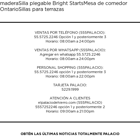
madera
Silla plegable Bright Starts
Mesa de comedor
abrirá
abrirá
abrirá
abrirá
abrirá
Ontario
Sillas para terrazas
el
el
el
el
el
formulario
formulario
formulario
formulario
formulario
de
de
de
de
de
envío.
envío.
envío.
envío.
envío.
VENTAS POR TELÉFONO (555PALACIO):
55.5725.2246
Opción 1 y posteriormente 3
Horario: 08:00am a 24:00pm
VENTAS POR WHATSAPP (555PALACIO):
Agregar en whatsapp 55.5725.2246
Horario: 08:00am a 24:00pm
PERSONAL SHOPPING (555PALACIO):
55.5725.2246
opción 1 y posteriormente 3
Horario: 08:00am a 22:00pm
TARJETA PALACIO:
5229.1999
ATENCIÓN A CLIENTES
elpalaciodehierro.com (555PALACIO)
5557252246
opción 1 y posteriormente 2
Horario: 09:00am a 21:00pm
OBTÉN LAS ÚLTIMAS NOTICIAS TOTALMENTE PALACIO