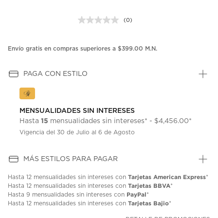
(0)
Sin
puntuación.
Enlace
en
Envío gratis en compras superiores a $399.00 M.N.
la
misma
página.
PAGA CON ESTILO
MENSUALIDADES SIN INTERESES
15
Hasta
mensualidades sin intereses* - $4,456.00*
Vigencia del 30 de Julio al 6 de Agosto
MÁS ESTILOS PARA PAGAR
Tarjetas American Express
Hasta
12 mensualidades
sin intereses con
*
Tarjetas BBVA
Hasta
12 mensualidades
sin intereses con
*
PayPal
Hasta
9 mensualidades
sin intereses con
*
Tarjetas Bajio
Hasta
12 mensualidades
sin intereses con
*