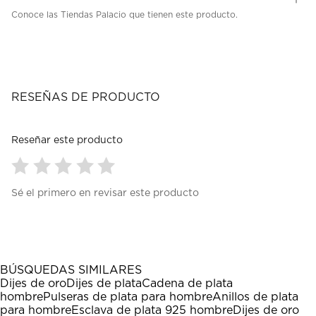
Conoce las Tiendas Palacio que tienen este producto.
RESEÑAS DE PRODUCTO
Reseñar este producto
Seleccionar
Seleccionar
Seleccionar
Seleccionar
Seleccionar
Sé el primero en revisar este producto
para
para
para
para
para
calificar
calificar
calificar
calificar
calificar
el
el
el
el
el
artículo
artículo
artículo
artículo
artículo
con
con
con
con
con
1
2
3
4
5
BÚSQUEDAS SIMILARES
estrella
estrellas.
estrellas.
estrellas.
estrellas.
Dijes de oro
Dijes de plata
Cadena de plata
Esta
Esta
Esta
Esta
Esta
hombre
Pulseras de plata para hombre
Anillos de plata
acción
acción
acción
acción
acción
para hombre
Esclava de plata 925 hombre
Dijes de oro
abrirá
abrirá
abrirá
abrirá
abrirá