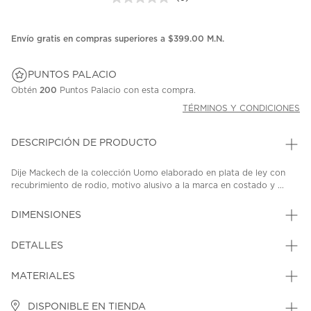
Sin
puntuación.
Enlace
en
Envío gratis en compras superiores a $399.00 M.N.
la
misma
página.
PUNTOS PALACIO
Obtén
200
Puntos Palacio con esta compra.
TÉRMINOS Y CONDICIONES
DESCRIPCIÓN DE PRODUCTO
Dije Mackech de la colección Uomo elaborado en plata de ley con
recubrimiento de rodio, motivo alusivo a la marca en costado y ...
DIMENSIONES
DETALLES
MATERIALES
DISPONIBLE EN TIENDA