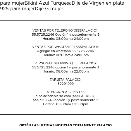
para mujer
Bikini Azul Turquesa
Dije de Virgen en plata
el
el
el
el
el
925 para mujer
Dije G mujer
formulario
formulario
formulario
formulario
formulario
de
de
de
de
de
envío.
envío.
envío.
envío.
envío.
VENTAS POR TELÉFONO (555PALACIO):
55.5725.2246
Opción 1 y posteriormente 3
Horario: 08:00am a 24:00pm
VENTAS POR WHATSAPP (555PALACIO):
Agregar en whatsapp 55.5725.2246
Horario: 08:00am a 24:00pm
PERSONAL SHOPPING (555PALACIO):
55.5725.2246
opción 1 y posteriormente 3
Horario: 08:00am a 22:00pm
TARJETA PALACIO:
5229.1999
ATENCIÓN A CLIENTES
elpalaciodehierro.com (555PALACIO)
5557252246
opción 1 y posteriormente 2
Horario: 09:00am a 21:00pm
OBTÉN LAS ÚLTIMAS NOTICIAS TOTALMENTE PALACIO