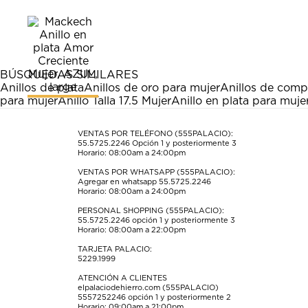
calificar
calificar
calificar
calificar
calificar
el
el
el
el
el
artículo
artículo
artículo
artículo
artículo
con
con
con
con
con
1
2
3
4
5
estrella
estrellas.
estrellas.
estrellas.
estrellas.
BÚSQUEDAS SIMILARES
Esta
Esta
Esta
Esta
Esta
Anillos de plata
Anillos de oro para mujer
Anillos de comp
acción
acción
acción
acción
acción
para mujer
Anillo Talla 17.5 Mujer
Anillo en plata para mujer
abrirá
abrirá
abrirá
abrirá
abrirá
el
el
el
el
el
formulario
formulario
formulario
formulario
formulario
VENTAS POR TELÉFONO (555PALACIO):
55.5725.2246
Opción 1 y posteriormente 3
de
de
de
de
de
Horario: 08:00am a 24:00pm
envío.
envío.
envío.
envío.
envío.
VENTAS POR WHATSAPP (555PALACIO):
Agregar en whatsapp 55.5725.2246
Horario: 08:00am a 24:00pm
PERSONAL SHOPPING (555PALACIO):
55.5725.2246
opción 1 y posteriormente 3
Horario: 08:00am a 22:00pm
TARJETA PALACIO:
5229.1999
ATENCIÓN A CLIENTES
elpalaciodehierro.com (555PALACIO)
5557252246
opción 1 y posteriormente 2
Horario: 09:00am a 21:00pm