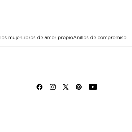
llos mujer
Libros de amor propio
Anillos de compromiso
f
i
p
y