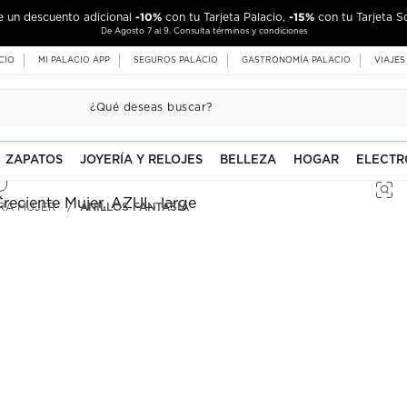
-10%
-15%
de un descuento adicional
con tu Tarjeta Palacio,
con tu Tarjeta S
De Agosto 7 al 9. Consulta términos y condiciones
CIO
MI PALACIO APP
SEGUROS PALACIO
GASTRONOMÍA PALACIO
VIAJES
ZAPATOS
JOYERÍA Y RELOJES
BELLEZA
HOGAR
ELECTR
ARA MUJER
ANILLOS FANTASÍA