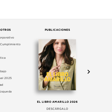
SOTROS
PUBLICACIONES
rporativo
e Cumplimiento
tica
abajo
ual 2025
dad
Búsqueda
LA 
EL LIBRO AMARILLO 2026
AG
DESCÁRGALO