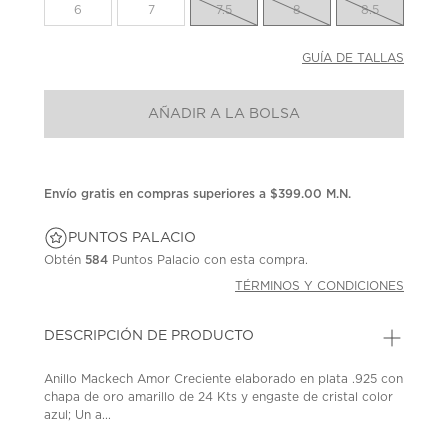
la
6
7
7.5
8
8.5
misma
página.
GUÍA DE TALLAS
AÑADIR A LA BOLSA
Envío gratis en compras superiores a $399.00 M.N.
PUNTOS PALACIO
Obtén
584
Puntos Palacio con esta compra.
TÉRMINOS Y CONDICIONES
DESCRIPCIÓN DE PRODUCTO
Anillo Mackech Amor Creciente elaborado en plata .925 con
chapa de oro amarillo de 24 Kts y engaste de cristal color
azul; Un a...