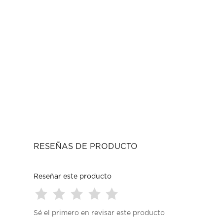
RESEÑAS DE PRODUCTO
Reseñar este producto
Seleccionar
Seleccionar
Seleccionar
Seleccionar
Seleccionar
Sé el primero en revisar este producto
para
para
para
para
para