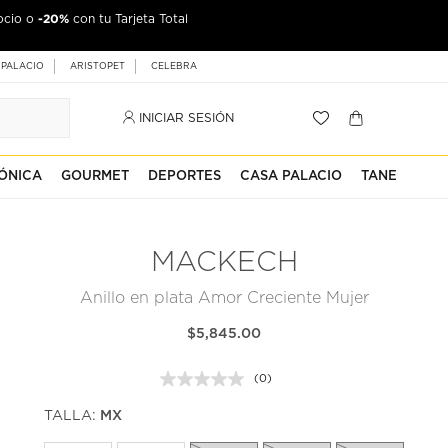
-20%
ocio o
con tu Tarjeta Total
 PALACIO
ARISTOPET
CELEBRA
INICIAR SESIÓN
ÓNICA
GOURMET
DEPORTES
CASA PALACIO
TANE
MACKECH
Anillo en plata Amor Creciente Mujer
$5,845.00
(0)
Sin
puntuación.
TALLA:
MX
Enlace
en