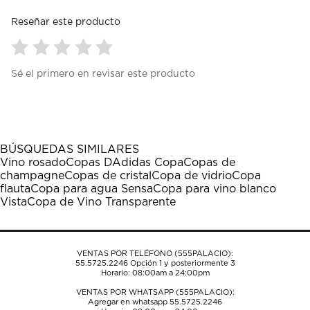
Reseñar este producto
Seleccionar
Seleccionar
Seleccionar
Seleccionar
Seleccionar
Sé el primero en revisar este producto
para
para
para
para
para
calificar
calificar
calificar
calificar
calificar
el
el
el
el
el
artículo
artículo
artículo
artículo
artículo
con
con
con
con
con
1
2
3
4
5
BÚSQUEDAS SIMILARES
estrella
estrellas.
estrellas.
estrellas.
estrellas.
Vino rosado
Copas D
Adidas Copa
Copas de
Esta
Esta
Esta
Esta
Esta
champagne
Copas de cristal
Copa de vidrio
Copa
acción
acción
acción
acción
acción
flauta
Copa para agua Sensa
Copa para vino blanco
abrirá
abrirá
abrirá
abrirá
abrirá
Vista
Copa de Vino Transparente
el
el
el
el
el
formulario
formulario
formulario
formulario
formulario
de
de
de
de
de
envío.
envío.
envío.
envío.
envío.
VENTAS POR TELÉFONO (555PALACIO):
55.5725.2246
Opción 1 y posteriormente 3
Horario: 08:00am a 24:00pm
VENTAS POR WHATSAPP (555PALACIO):
Agregar en whatsapp 55.5725.2246