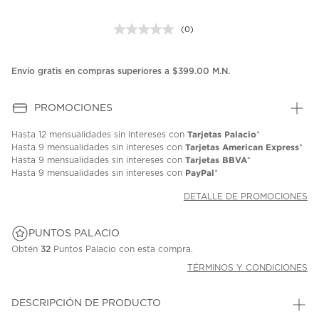
(0)
Sin
puntuación.
Enlace
en
Envío gratis en compras superiores a $399.00 M.N.
la
misma
página.
PROMOCIONES
Tarjetas Palacio
Hasta
12 mensualidades
sin intereses con
*
Tarjetas American Express
Hasta
9 mensualidades
sin intereses con
*
Tarjetas BBVA
Hasta
9 mensualidades
sin intereses con
*
PayPal
Hasta
9 mensualidades
sin intereses con
*
DETALLE DE PROMOCIONES
PUNTOS PALACIO
Obtén
32
Puntos Palacio con esta compra.
TÉRMINOS Y CONDICIONES
DESCRIPCIÓN DE PRODUCTO