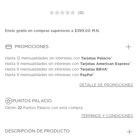
(0)
Sin
puntuación.
Enlace
en
Envío gratis en compras superiores a $399.00 M.N.
la
misma
página.
PROMOCIONES
Tarjetas Palacio
Hasta
12 mensualidades
sin intereses con
*
Tarjetas American Express
Hasta
9 mensualidades
sin intereses con
*
Tarjetas BBVA
Hasta
9 mensualidades
sin intereses con
*
PayPal
Hasta
9 mensualidades
sin intereses con
*
DETALLE DE PROMOCIONES
PUNTOS PALACIO
Obtén
22
Puntos Palacio con esta compra.
TÉRMINOS Y CONDICIONES
DESCRIPCIÓN DE PRODUCTO