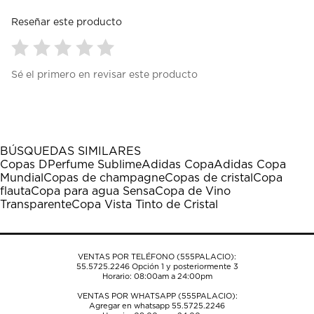
Reseñar este producto
Seleccionar
Seleccionar
Seleccionar
Seleccionar
Seleccionar
Sé el primero en revisar este producto
para
para
para
para
para
calificar
calificar
calificar
calificar
calificar
el
el
el
el
el
artículo
artículo
artículo
artículo
artículo
con
con
con
con
con
1
2
3
4
5
BÚSQUEDAS SIMILARES
estrella
estrellas.
estrellas.
estrellas.
estrellas.
Copas D
Perfume Sublime
Adidas Copa
Adidas Copa
Esta
Esta
Esta
Esta
Esta
Mundial
Copas de champagne
Copas de cristal
Copa
acción
acción
acción
acción
acción
flauta
Copa para agua Sensa
Copa de Vino
abrirá
abrirá
abrirá
abrirá
abrirá
Transparente
Copa Vista Tinto de Cristal
el
el
el
el
el
formulario
formulario
formulario
formulario
formulario
de
de
de
de
de
envío.
envío.
envío.
envío.
envío.
VENTAS POR TELÉFONO (555PALACIO):
55.5725.2246
Opción 1 y posteriormente 3
Horario: 08:00am a 24:00pm
VENTAS POR WHATSAPP (555PALACIO):
Agregar en whatsapp 55.5725.2246