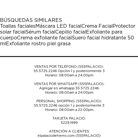
artículo
artículo
artículo
artículo
artículo
con
con
con
con
con
1
2
3
4
5
BÚSQUEDAS SIMILARES
estrella
estrellas.
estrellas.
estrellas.
estrellas.
Toallas faciales
Máscara LED facial
Crema Facial
Protector
Esta
Esta
Esta
Esta
Esta
solar facial
Sérum facial
Cepillo facial
Exfoliante para
acción
acción
acción
acción
acción
cuerpo
Crema exfoliante facial
Suero facial hidratante 50
abrirá
abrirá
abrirá
abrirá
abrirá
ml
Exfoliante rostro piel grasa
el
el
el
el
el
formulario
formulario
formulario
formulario
formulario
de
de
de
de
de
envío.
envío.
envío.
envío.
envío.
VENTAS POR TELÉFONO (555PALACIO):
55.5725.2246
Opción 1 y posteriormente 3
Horario: 08:00am a 24:00pm
VENTAS POR WHATSAPP (555PALACIO):
Agregar en whatsapp 55.5725.2246
Horario: 08:00am a 24:00pm
PERSONAL SHOPPING (555PALACIO):
55.5725.2246
opción 1 y posteriormente 3
Horario: 08:00am a 22:00pm
TARJETA PALACIO:
5229.1999
ATENCIÓN A CLIENTES
elpalaciodehierro.com (555PALACIO)