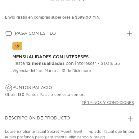
Sin
puntuación.
Enlace
en
Envío gratis en compras superiores a $399.00 M.N.
la
misma
página.
PAGA CON ESTILO
MENSUALIDADES CON INTERESES
12 mensualidades
Hasta
con intereses* - $1,018.35
Vigencia del 1 de Marzo al 31 de Diciembre
PUNTOS PALACIO
Obtén
180
Puntos Palacio con esta compra.
TÉRMINOS Y CONDICIONES
DESCRIPCIÓN DE PRODUCTO
Louré Exfoliante facial Secret Agent; Gentil limpiador facial que limpia
la piel profunda pero gentilmente, eliminando y previn...