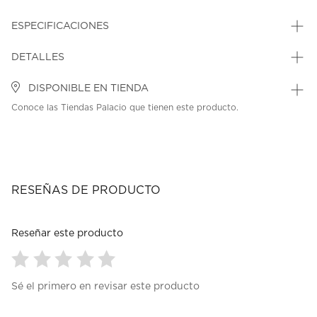
ESPECIFICACIONES
DETALLES
DISPONIBLE EN TIENDA
Conoce las Tiendas Palacio que tienen este producto.
RESEÑAS DE PRODUCTO
Reseñar este producto
Seleccionar
Seleccionar
Seleccionar
Seleccionar
Seleccionar
Sé el primero en revisar este producto
para
para
para
para
para
calificar
calificar
calificar
calificar
calificar
el
el
el
el
el