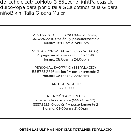
de leche eléctrico
Moto G 55
Leche light
Paletas de
acción
acción
acción
acción
acción
dulce
Ropa para perro talla G
Calcetines talla G para
abrirá
abrirá
abrirá
abrirá
abrirá
niño
Bikini Talla G para Mujer
el
el
el
el
el
formulario
formulario
formulario
formulario
formulario
de
de
de
de
de
envío.
envío.
envío.
envío.
envío.
VENTAS POR TELÉFONO (555PALACIO):
55.5725.2246
Opción 1 y posteriormente 3
Horario: 08:00am a 24:00pm
VENTAS POR WHATSAPP (555PALACIO):
Agregar en whatsapp 55.5725.2246
Horario: 08:00am a 24:00pm
PERSONAL SHOPPING (555PALACIO):
55.5725.2246
opción 1 y posteriormente 3
Horario: 08:00am a 22:00pm
TARJETA PALACIO:
5229.1999
ATENCIÓN A CLIENTES
elpalaciodehierro.com (555PALACIO)
5557252246
opción 1 y posteriormente 2
Horario: 09:00am a 21:00pm
OBTÉN LAS ÚLTIMAS NOTICIAS TOTALMENTE PALACIO