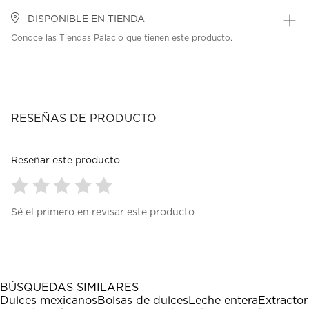
DISPONIBLE EN TIENDA
Conoce las Tiendas Palacio que tienen este producto.
RESEÑAS DE PRODUCTO
Reseñar este producto
Seleccionar
Seleccionar
Seleccionar
Seleccionar
Seleccionar
Sé el primero en revisar este producto
para
para
para
para
para
calificar
calificar
calificar
calificar
calificar
el
el
el
el
el
artículo
artículo
artículo
artículo
artículo
con
con
con
con
con
1
2
3
4
5
BÚSQUEDAS SIMILARES
estrella
estrellas.
estrellas.
estrellas.
estrellas.
Dulces mexicanos
Bolsas de dulces
Leche entera
Extractor
Esta
Esta
Esta
Esta
Esta