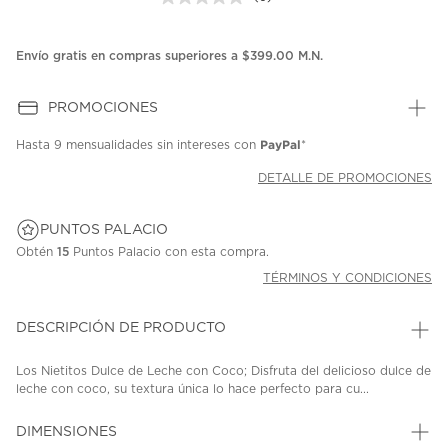
Sin
puntuación.
Enlace
en
Envío gratis en compras superiores a $399.00 M.N.
la
misma
página.
PROMOCIONES
PayPal
Hasta
9 mensualidades
sin intereses con
*
DETALLE DE PROMOCIONES
PUNTOS PALACIO
Obtén
15
Puntos Palacio con esta compra.
TÉRMINOS Y CONDICIONES
DESCRIPCIÓN DE PRODUCTO
Los Nietitos Dulce de Leche con Coco; Disfruta del delicioso dulce de
leche con coco, su textura única lo hace perfecto para cu...
DIMENSIONES