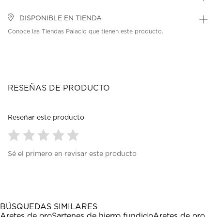
DISPONIBLE EN TIENDA
Conoce las Tiendas Palacio que tienen este producto.
RESEÑAS DE PRODUCTO
Reseñar este producto
Seleccionar
Seleccionar
Seleccionar
Seleccionar
Seleccionar
Sé el primero en revisar este producto
para
para
para
para
para
calificar
calificar
calificar
calificar
calificar
el
el
el
el
el
artículo
artículo
artículo
artículo
artículo
con
con
con
con
con
1
2
3
4
5
BÚSQUEDAS SIMILARES
estrella
estrellas.
estrellas.
estrellas.
estrellas.
Aretes de oro
Sartenes de hierro fundido
Aretes de oro