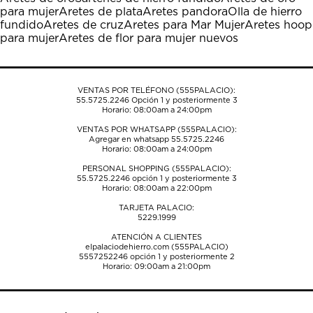
Esta
Esta
Esta
Esta
Esta
para mujer
Aretes de plata
Aretes pandora
Olla de hierro
acción
acción
acción
acción
acción
fundido
Aretes de cruz
Aretes para Mar Mujer
Aretes hoop
abrirá
abrirá
abrirá
abrirá
abrirá
para mujer
Aretes de flor para mujer nuevos
el
el
el
el
el
formulario
formulario
formulario
formulario
formulario
de
de
de
de
de
envío.
envío.
envío.
envío.
envío.
VENTAS POR TELÉFONO (555PALACIO):
55.5725.2246
Opción 1 y posteriormente 3
Horario: 08:00am a 24:00pm
VENTAS POR WHATSAPP (555PALACIO):
Agregar en whatsapp 55.5725.2246
Horario: 08:00am a 24:00pm
PERSONAL SHOPPING (555PALACIO):
55.5725.2246
opción 1 y posteriormente 3
Horario: 08:00am a 22:00pm
TARJETA PALACIO:
5229.1999
ATENCIÓN A CLIENTES
elpalaciodehierro.com (555PALACIO)
5557252246
opción 1 y posteriormente 2
Horario: 09:00am a 21:00pm