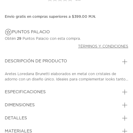
Sin
puntuación.
Enlace
en
Envío gratis en compras superiores a $399.00 M.N.
la
misma
página.
PUNTOS PALACIO
Obtén
29
Puntos Palacio con esta compra.
TÉRMINOS Y CONDICIONES
DESCRIPCIÓN DE PRODUCTO
Aretes Loredana Brunetti elaborados en metal con cristales de
adorno con un diseño único. Ideales para complementar looks tanto...
ESPECIFICACIONES
DIMENSIONES
DETALLES
MATERIALES