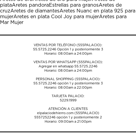
Esta
Esta
Esta
Esta
Esta
plata
Aretes pandora
Estrellas para granos
Aretes de
acción
acción
acción
acción
acción
cruz
Aretes de diamantes
Aretes Nuanc en plata 925 para
abrirá
abrirá
abrirá
abrirá
abrirá
mujer
Aretes en plata Cool Joy para mujer
Aretes para
el
el
el
el
el
Mar Mujer
formulario
formulario
formulario
formulario
formulario
de
de
de
de
de
envío.
envío.
envío.
envío.
envío.
VENTAS POR TELÉFONO (555PALACIO):
55.5725.2246
Opción 1 y posteriormente 3
Horario: 08:00am a 24:00pm
VENTAS POR WHATSAPP (555PALACIO):
Agregar en whatsapp 55.5725.2246
Horario: 08:00am a 24:00pm
PERSONAL SHOPPING (555PALACIO):
55.5725.2246
opción 1 y posteriormente 3
Horario: 08:00am a 22:00pm
TARJETA PALACIO:
5229.1999
ATENCIÓN A CLIENTES
elpalaciodehierro.com (555PALACIO)
5557252246
opción 1 y posteriormente 2
Horario: 09:00am a 21:00pm