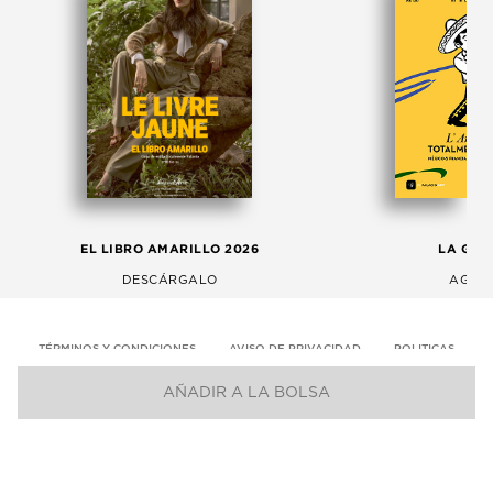
EL LIBRO AMARILLO 2026
LA GAC
DESCÁRGALO
AGOS
TÉRMINOS Y CONDICIONES
AVISO DE PRIVACIDAD
POLITICAS
AÑADIR A LA BOLSA