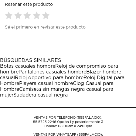
Reseñar este producto
Seleccionar
Seleccionar
Seleccionar
Seleccionar
Seleccionar
Sé el primero en revisar este producto
para
para
para
para
para
calificar
calificar
calificar
calificar
calificar
el
el
el
el
el
artículo
artículo
artículo
artículo
artículo
con
con
con
con
con
1
2
3
4
5
BÚSQUEDAS SIMILARES
estrella
estrellas.
estrellas.
estrellas.
estrellas.
Botas casuales hombre
Reloj de compromiso para
Esta
Esta
Esta
Esta
Esta
hombre
Pantalones casuales hombre
Blazer hombre
acción
acción
acción
acción
acción
casual
Reloj deportivo para hombre
Reloj Digital para
abrirá
abrirá
abrirá
abrirá
abrirá
Hombre
Playera casual hombre
Clog Casual para
el
el
el
el
el
Hombre
Camiseta sin mangas negra casual para
formulario
formulario
formulario
formulario
formulario
mujer
Sudadera casual negra
de
de
de
de
de
envío.
envío.
envío.
envío.
envío.
VENTAS POR TELÉFONO (555PALACIO):
55.5725.2246
Opción 1 y posteriormente 3
Horario: 08:00am a 24:00pm
VENTAS POR WHATSAPP (555PALACIO):