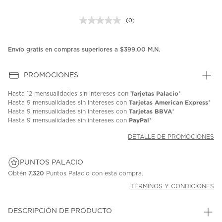
(0)
Sin
puntuación.
Enlace
en
Envío gratis en compras superiores a $399.00 M.N.
la
misma
página.
PROMOCIONES
Tarjetas Palacio
Hasta
12 mensualidades
sin intereses con
*
Tarjetas American Express
Hasta
9 mensualidades
sin intereses con
*
Tarjetas BBVA
Hasta
9 mensualidades
sin intereses con
*
PayPal
Hasta
9 mensualidades
sin intereses con
*
DETALLE DE PROMOCIONES
PUNTOS PALACIO
Obtén
7,320
Puntos Palacio con esta compra.
TÉRMINOS Y CONDICIONES
DESCRIPCIÓN DE PRODUCTO