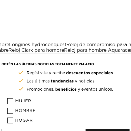
mbre
Longines hydroconquest
Reloj de compromiso para 
mbre
Reloj Clark para hombre
Reloj para hombre Aquarace
OBTÉN LAS ÚLTIMAS NOTICIAS TOTALMENTE PALACIO
descuentos especiales
Regístrate y recibe
.
tendencias
Las últimas
y noticias.
beneficios
Promociones,
y eventos únicos.
MUJER
HOMBRE
HOGAR