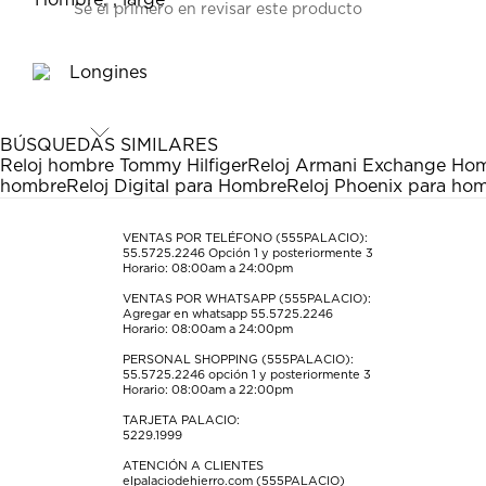
Sé el primero en revisar este producto
para
para
para
para
para
calificar
calificar
calificar
calificar
calificar
el
el
el
el
el
artículo
artículo
artículo
artículo
artículo
con
con
con
con
con
1
2
3
4
5
estrella
estrellas.
estrellas.
estrellas.
estrellas.
BÚSQUEDAS SIMILARES
Esta
Esta
Esta
Esta
Esta
Reloj hombre Tommy Hilfiger
Reloj Armani Exchange Ho
acción
acción
acción
acción
acción
hombre
Reloj Digital para Hombre
Reloj Phoenix para ho
abrirá
abrirá
abrirá
abrirá
abrirá
el
el
el
el
el
formulario
formulario
formulario
formulario
formulario
VENTAS POR TELÉFONO (555PALACIO):
55.5725.2246
Opción 1 y posteriormente 3
de
de
de
de
de
Horario: 08:00am a 24:00pm
envío.
envío.
envío.
envío.
envío.
VENTAS POR WHATSAPP (555PALACIO):
Agregar en whatsapp 55.5725.2246
Horario: 08:00am a 24:00pm
PERSONAL SHOPPING (555PALACIO):
55.5725.2246
opción 1 y posteriormente 3
Horario: 08:00am a 22:00pm
TARJETA PALACIO:
5229.1999
ATENCIÓN A CLIENTES
elpalaciodehierro.com (555PALACIO)