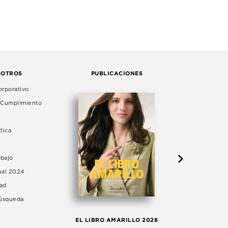
SOTROS
PUBLICACIONES
rporativo
e Cumplimiento
tica
abajo
ual 2024
dad
Búsqueda
LA 
EL LIBRO AMARILLO 2026
AG