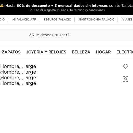
AS
60% de descuento
3 mensualidades sin intereses
. Hasta
+
con tu Tarjeta
De Julio 24 a agosto 16. Consulta términos y condiciones
CIO
MI PALACIO APP
SEGUROS PALACIO
GASTRONOMÍA PALACIO
VIAJES
ZAPATOS
JOYERÍA Y RELOJES
BELLEZA
HOGAR
ELECTR