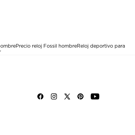
hombre
Precio reloj Fossil hombre
Reloj deportivo para
r
f
i
p
y