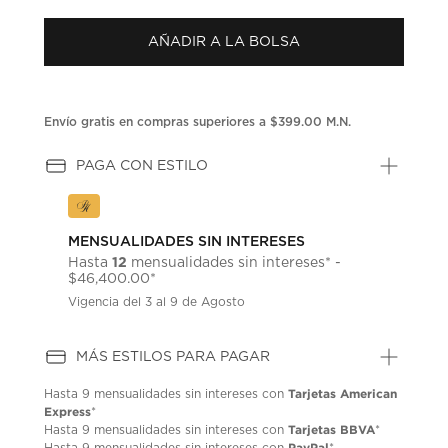
puntuación.
Enlace
AÑADIR A LA BOLSA
en
la
misma
página.
Envío gratis en compras superiores a $399.00 M.N.
PAGA CON ESTILO
MENSUALIDADES SIN INTERESES
12
Hasta
mensualidades sin intereses* -
$46,400.00*
Vigencia del 3 al 9 de Agosto
MÁS ESTILOS PARA PAGAR
Tarjetas American
Hasta
9 mensualidades
sin intereses con
Express
*
Tarjetas BBVA
Hasta
9 mensualidades
sin intereses con
*
PayPal
Hasta
9 mensualidades
sin intereses con
*