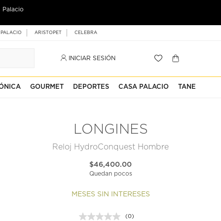
 Palacio
 PALACIO
ARISTOPET
CELEBRA
INICIAR SESIÓN
ÓNICA
GOURMET
DEPORTES
CASA PALACIO
TANE
LONGINES
Reloj HydroConquest Hombre
$46,400.00
Quedan pocos
MESES SIN INTERESES
(0)
Sin