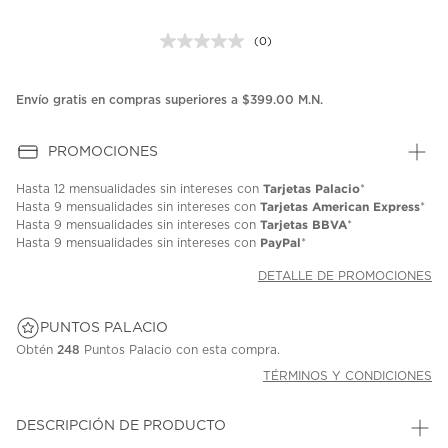
(0)
Sin
puntuación.
Enlace
en
Envío gratis en compras superiores a $399.00 M.N.
la
misma
página.
PROMOCIONES
Tarjetas Palacio
Hasta
12 mensualidades
sin intereses con
*
Tarjetas American Express
Hasta
9 mensualidades
sin intereses con
*
Tarjetas BBVA
Hasta
9 mensualidades
sin intereses con
*
PayPal
Hasta
9 mensualidades
sin intereses con
*
DETALLE DE PROMOCIONES
PUNTOS PALACIO
Obtén
248
Puntos Palacio con esta compra.
TÉRMINOS Y CONDICIONES
DESCRIPCIÓN DE PRODUCTO