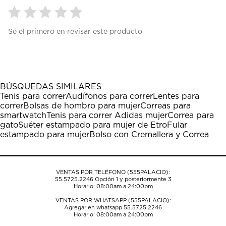
Seleccionar
Seleccionar
Seleccionar
Seleccionar
Seleccionar
Sé el primero en revisar este producto
para
para
para
para
para
calificar
calificar
calificar
calificar
calificar
el
el
el
el
el
artículo
artículo
artículo
artículo
artículo
con
con
con
con
con
1
2
3
4
5
BÚSQUEDAS SIMILARES
estrella
estrellas.
estrellas.
estrellas.
estrellas.
Tenis para correr
Audífonos para correr
Lentes para
Esta
Esta
Esta
Esta
Esta
correr
Bolsas de hombro para mujer
Correas para
acción
acción
acción
acción
acción
smartwatch
Tenis para correr Adidas mujer
Correa para
abrirá
abrirá
abrirá
abrirá
abrirá
gato
Suéter estampado para mujer de Etro
Fular
el
el
el
el
el
estampado para mujer
Bolso con Cremallera y Correa
formulario
formulario
formulario
formulario
formulario
de
de
de
de
de
envío.
envío.
envío.
envío.
envío.
VENTAS POR TELÉFONO (555PALACIO):
55.5725.2246
Opción 1 y posteriormente 3
Horario: 08:00am a 24:00pm
VENTAS POR WHATSAPP (555PALACIO):
Agregar en whatsapp 55.5725.2246
Horario: 08:00am a 24:00pm