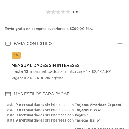
(0)
Sin
puntuación.
Enlace
en
Envío gratis en compras superiores a $399.00 M.N.
la
misma
página.
PAGA CON ESTILO
MENSUALIDADES SIN INTERESES
12
Hasta
mensualidades sin intereses* - $2,477.30*
Vigencia del 3 al 16 de Agosto
MÁS ESTILOS PARA PAGAR
Tarjetas American Express
Hasta
9 mensualidades
sin intereses con
*
Tarjetas BBVA
Hasta
9 mensualidades
sin intereses con
*
PayPal
Hasta
9 mensualidades
sin intereses con
*
Tarjetas Bajio
Hasta
9 mensualidades
sin intereses con
*