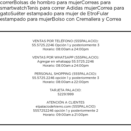
correr
Bolsas de hombro para mujer
Correas para
acción
acción
acción
acción
acción
smartwatch
Tenis para correr Adidas mujer
Correa para
abrirá
abrirá
abrirá
abrirá
abrirá
gato
Suéter estampado para mujer de Etro
Fular
el
el
el
el
el
estampado para mujer
Bolso con Cremallera y Correa
formulario
formulario
formulario
formulario
formulario
de
de
de
de
de
envío.
envío.
envío.
envío.
envío.
VENTAS POR TELÉFONO (555PALACIO):
55.5725.2246
Opción 1 y posteriormente 3
Horario: 08:00am a 24:00pm
VENTAS POR WHATSAPP (555PALACIO):
Agregar en whatsapp 55.5725.2246
Horario: 08:00am a 24:00pm
PERSONAL SHOPPING (555PALACIO):
55.5725.2246
opción 1 y posteriormente 3
Horario: 08:00am a 22:00pm
TARJETA PALACIO:
5229.1999
ATENCIÓN A CLIENTES
elpalaciodehierro.com (555PALACIO)
5557252246
opción 1 y posteriormente 2
Horario: 09:00am a 21:00pm