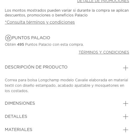
DETALLE DE PROMOCIONES
Los montos mostrados pueden variar si durante la compra se aplican
descuentos, promociones o beneficios Palacio
*Consulta términos y condiciones
PUNTOS PALACIO
Obtén
495
Puntos Palacio con esta compra.
TÉRMINOS Y CONDICIONES
DESCRIPCIÓN DE PRODUCTO
Correa para bolsa Longchamp modelo Cavalie elaborada en material
textil con diseño estampado, acabado ajustable y mosquetones en
los costados.
SKU: 45329931
MODEL: 34225H63526
DIMENSIONES
DETALLES
MATERIALES