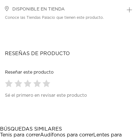
DISPONIBLE EN TIENDA
Conoce las Tiendas Palacio que tienen este producto.
RESEÑAS DE PRODUCTO
Reseñar este producto
Seleccionar
Seleccionar
Seleccionar
Seleccionar
Seleccionar
Sé el primero en revisar este producto
para
para
para
para
para
calificar
calificar
calificar
calificar
calificar
el
el
el
el
el
artículo
artículo
artículo
artículo
artículo
con
con
con
con
con
1
2
3
4
5
BÚSQUEDAS SIMILARES
estrella
estrellas.
estrellas.
estrellas.
estrellas.
Tenis para correr
Audífonos para correr
Lentes para
Esta
Esta
Esta
Esta
Esta