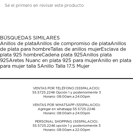
Seleccionar
Seleccionar
Seleccionar
Seleccionar
Seleccionar
Sé el primero en revisar este producto
para
para
para
para
para
calificar
calificar
calificar
calificar
calificar
el
el
el
el
el
artículo
artículo
artículo
artículo
artículo
con
con
con
con
con
1
2
3
4
5
BÚSQUEDAS SIMILARES
estrella
estrellas.
estrellas.
estrellas.
estrellas.
Anillos de plata
Anillos de compromiso de plata
Anillos
Esta
Esta
Esta
Esta
Esta
de plata para hombre
Tallas de anillos mujer
Esclava de
acción
acción
acción
acción
acción
plata 925 hombre
Cadena plata 925
Anillos plata
abrirá
abrirá
abrirá
abrirá
abrirá
925
Aretes Nuanc en plata 925 para mujer
Anillo en plata
el
el
el
el
el
para mujer talla 5
Anillo Talla 17.5 Mujer
formulario
formulario
formulario
formulario
formulario
de
de
de
de
de
envío.
envío.
envío.
envío.
envío.
VENTAS POR TELÉFONO (555PALACIO):
55.5725.2246
Opción 1 y posteriormente 3
Horario: 08:00am a 24:00pm
VENTAS POR WHATSAPP (555PALACIO):
Agregar en whatsapp 55.5725.2246
Horario: 08:00am a 24:00pm
PERSONAL SHOPPING (555PALACIO):
55.5725.2246
opción 1 y posteriormente 3
Horario: 08:00am a 22:00pm