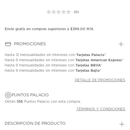
(0)
Sin
puntuación.
Enlace
en
Envío gratis en compras superiores a $399.00 M.N.
la
misma
página.
PROMOCIONES
Tarjetas Palacio
Hasta
12 mensualidades
sin intereses con
*
Tarjetas American Express
Hasta
9 mensualidades
sin intereses con
*
Tarjetas BBVA
Hasta
9 mensualidades
sin intereses con
*
Tarjetas Bajio
Hasta
9 mensualidades
sin intereses con
*
DETALLE DE PROMOCIONES
PUNTOS PALACIO
Obtén
356
Puntos Palacio con esta compra.
TÉRMINOS Y CONDICIONES
DESCRIPCIÓN DE PRODUCTO