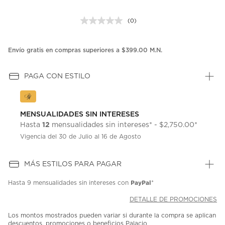
(0)
Sin
puntuación.
Enlace
en
Envío gratis en compras superiores a $399.00 M.N.
la
misma
página.
PAGA CON ESTILO
MENSUALIDADES SIN INTERESES
12
Hasta
mensualidades sin intereses* - $2,750.00*
Vigencia del 30 de Julio al 16 de Agosto
MÁS ESTILOS PARA PAGAR
PayPal
Hasta
9 mensualidades
sin intereses con
*
DETALLE DE PROMOCIONES
Los montos mostrados pueden variar si durante la compra se aplican
descuentos, promociones o beneficios Palacio