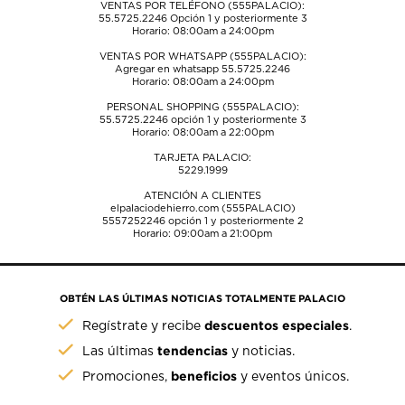
VENTAS POR TELÉFONO (555PALACIO):
55.5725.2246
Opción 1 y posteriormente 3
Horario: 08:00am a 24:00pm
VENTAS POR WHATSAPP (555PALACIO):
Agregar en whatsapp 55.5725.2246
Horario: 08:00am a 24:00pm
PERSONAL SHOPPING (555PALACIO):
55.5725.2246
opción 1 y posteriormente 3
Horario: 08:00am a 22:00pm
TARJETA PALACIO:
5229.1999
ATENCIÓN A CLIENTES
elpalaciodehierro.com (555PALACIO)
5557252246
opción 1 y posteriormente 2
Horario: 09:00am a 21:00pm
OBTÉN LAS ÚLTIMAS NOTICIAS TOTALMENTE PALACIO
descuentos especiales
Regístrate y recibe
.
tendencias
Las últimas
y noticias.
beneficios
Promociones,
y eventos únicos.