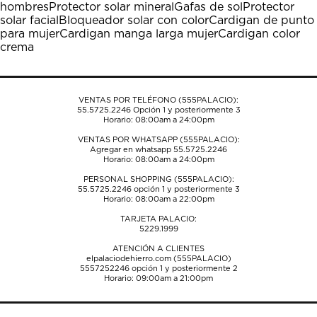
hombres
Protector solar mineral
Gafas de sol
Protector
acción
acción
acción
acción
acción
solar facial
Bloqueador solar con color
Cardigan de punto
abrirá
abrirá
abrirá
abrirá
abrirá
para mujer
Cardigan manga larga mujer
Cardigan color
el
el
el
el
el
crema
formulario
formulario
formulario
formulario
formulario
de
de
de
de
de
envío.
envío.
envío.
envío.
envío.
VENTAS POR TELÉFONO (555PALACIO):
55.5725.2246
Opción 1 y posteriormente 3
Horario: 08:00am a 24:00pm
VENTAS POR WHATSAPP (555PALACIO):
Agregar en whatsapp 55.5725.2246
Horario: 08:00am a 24:00pm
PERSONAL SHOPPING (555PALACIO):
55.5725.2246
opción 1 y posteriormente 3
Horario: 08:00am a 22:00pm
TARJETA PALACIO:
5229.1999
ATENCIÓN A CLIENTES
elpalaciodehierro.com (555PALACIO)
5557252246
opción 1 y posteriormente 2
Horario: 09:00am a 21:00pm