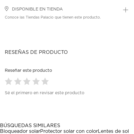
DISPONIBLE EN TIENDA
Conoce las Tiendas Palacio que tienen este producto.
RESEÑAS DE PRODUCTO
Reseñar este producto
Seleccionar
Seleccionar
Seleccionar
Seleccionar
Seleccionar
Sé el primero en revisar este producto
para
para
para
para
para
calificar
calificar
calificar
calificar
calificar
el
el
el
el
el
artículo
artículo
artículo
artículo
artículo
con
con
con
con
con
1
2
3
4
5
BÚSQUEDAS SIMILARES
estrella
estrellas.
estrellas.
estrellas.
estrellas.
Bloqueador solar
Protector solar con color
Lentes de sol
Esta
Esta
Esta
Esta
Esta