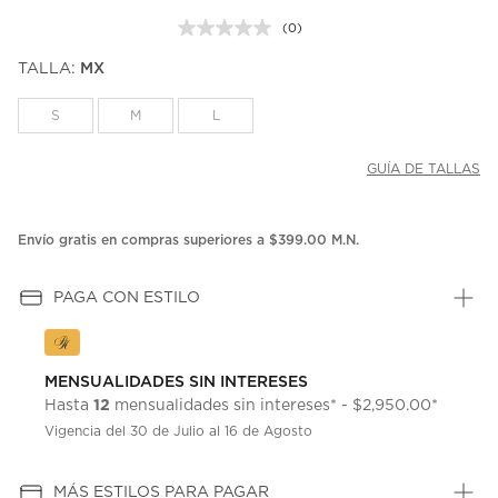
(0)
Sin
puntuación.
TALLA:
MX
Enlace
en
la
S
M
L
misma
página.
GUÍA DE TALLAS
Envío gratis en compras superiores a $399.00 M.N.
PAGA CON ESTILO
MENSUALIDADES SIN INTERESES
12
Hasta
mensualidades sin intereses* - $2,950.00*
Vigencia del 30 de Julio al 16 de Agosto
MÁS ESTILOS PARA PAGAR