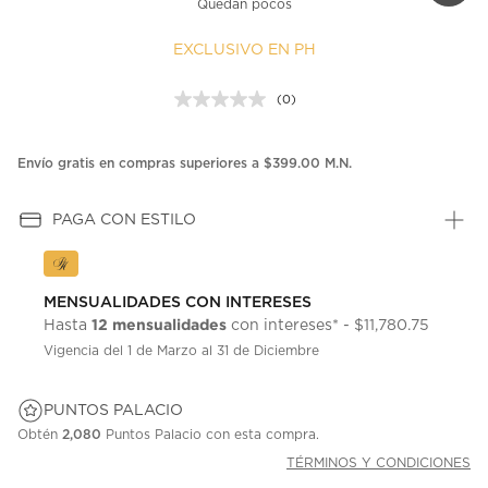
Quedan pocos
EXCLUSIVO EN PH
(0)
Sin
puntuación.
Enlace
en
Envío gratis en compras superiores a $399.00 M.N.
la
misma
página.
PAGA CON ESTILO
MENSUALIDADES CON INTERESES
12 mensualidades
Hasta
con intereses* - $11,780.75
Vigencia del 1 de Marzo al 31 de Diciembre
PUNTOS PALACIO
Obtén
2,080
Puntos Palacio con esta compra.
TÉRMINOS Y CONDICIONES