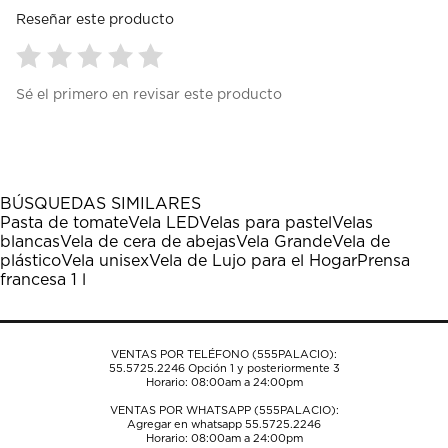
Reseñar este producto
Seleccionar
Seleccionar
Seleccionar
Seleccionar
Seleccionar
Sé el primero en revisar este producto
para
para
para
para
para
calificar
calificar
calificar
calificar
calificar
el
el
el
el
el
artículo
artículo
artículo
artículo
artículo
con
con
con
con
con
1
2
3
4
5
BÚSQUEDAS SIMILARES
estrella
estrellas.
estrellas.
estrellas.
estrellas.
Pasta de tomate
Vela LED
Velas para pastel
Velas
Esta
Esta
Esta
Esta
Esta
blancas
Vela de cera de abejas
Vela Grande
Vela de
acción
acción
acción
acción
acción
plástico
Vela unisex
Vela de Lujo para el Hogar
Prensa
abrirá
abrirá
abrirá
abrirá
abrirá
francesa 1 l
el
el
el
el
el
formulario
formulario
formulario
formulario
formulario
de
de
de
de
de
envío.
envío.
envío.
envío.
envío.
VENTAS POR TELÉFONO (555PALACIO):
55.5725.2246
Opción 1 y posteriormente 3
Horario: 08:00am a 24:00pm
VENTAS POR WHATSAPP (555PALACIO):
Agregar en whatsapp 55.5725.2246
Horario: 08:00am a 24:00pm