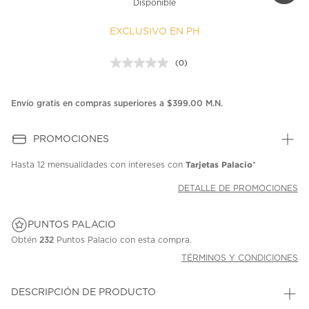
Disponible
EXCLUSIVO EN PH
(0)
Sin
puntuación.
Enlace
en
Envío gratis en compras superiores a $399.00 M.N.
la
misma
página.
PROMOCIONES
Tarjetas Palacio
Hasta
12 mensualidades
con intereses con
*
DETALLE DE PROMOCIONES
PUNTOS PALACIO
Obtén
232
Puntos Palacio con esta compra.
TÉRMINOS Y CONDICIONES
DESCRIPCIÓN DE PRODUCTO