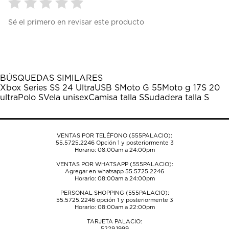
Seleccionar
Seleccionar
Seleccionar
Seleccionar
Seleccionar
Sé el primero en revisar este producto
para
para
para
para
para
calificar
calificar
calificar
calificar
calificar
el
el
el
el
el
artículo
artículo
artículo
artículo
artículo
con
con
con
con
con
1
2
3
4
5
BÚSQUEDAS SIMILARES
estrella
estrellas.
estrellas.
estrellas.
estrellas.
Xbox Series S
S 24 Ultra
USB S
Moto G 55
Moto g 17
S 20
Esta
Esta
Esta
Esta
Esta
ultra
Polo S
Vela unisex
Camisa talla S
Sudadera talla S
acción
acción
acción
acción
acción
abrirá
abrirá
abrirá
abrirá
abrirá
el
el
el
el
el
formulario
formulario
formulario
formulario
formulario
VENTAS POR TELÉFONO (555PALACIO):
de
de
de
de
de
55.5725.2246
Opción 1 y posteriormente 3
envío.
envío.
envío.
envío.
envío.
Horario: 08:00am a 24:00pm
VENTAS POR WHATSAPP (555PALACIO):
Agregar en whatsapp 55.5725.2246
Horario: 08:00am a 24:00pm
PERSONAL SHOPPING (555PALACIO):
55.5725.2246
opción 1 y posteriormente 3
Horario: 08:00am a 22:00pm
TARJETA PALACIO:
5229.1999